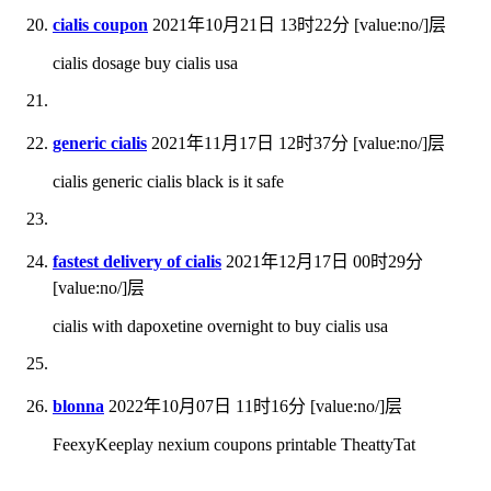
cialis coupon
2021年10月21日 13时22分
[value:no/]层
cialis dosage buy cialis usa
generic cialis
2021年11月17日 12时37分
[value:no/]层
cialis generic cialis black is it safe
fastest delivery of cialis
2021年12月17日 00时29分
[value:no/]层
cialis with dapoxetine overnight to buy cialis usa
blonna
2022年10月07日 11时16分
[value:no/]层
FeexyKeeplay nexium coupons printable TheattyTat