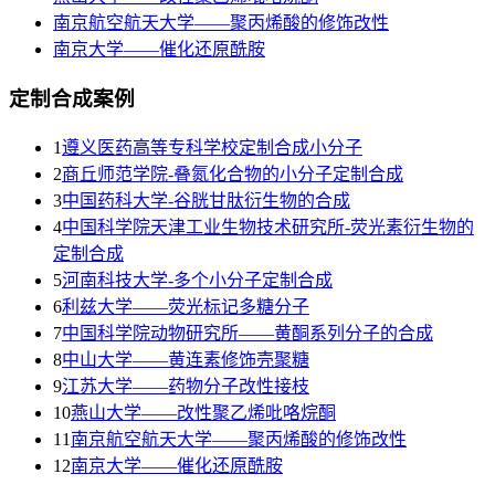
南京航空航天大学——聚丙烯酸的修饰改性
南京大学——催化还原酰胺
定制合成案例
1
遵义医药高等专科学校定制合成小分子
2
商丘师范学院-叠氮化合物的小分子定制合成
3
​中国药科大学-谷胱甘肽衍生物的合成
4
中国科学院天津工业生物技术研究所-荧光素衍生物的
定制合成
5
河南科技大学-多个小分子定制合成
6
利兹大学——荧光标记多糖分子
7
中国科学院动物研究所——黄酮系列分子的合成
8
中山大学——黄连素修饰壳聚糖
9
江苏大学——药物分子改性接枝
10
燕山大学——改性聚乙烯吡咯烷酮
11
南京航空航天大学——聚丙烯酸的修饰改性
12
南京大学——催化还原酰胺