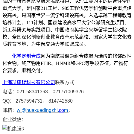
属的一所具有航空航天民航特色、以理工类为主的综合性全国
重点大学，是国家211工程、985工程优势学科创新平台重点建
设高校，是国家世界一流学科建设高校，入选卓越工程师教育
培养计划、111计划、国家建设高水平大学公派研究生项目、
新工科研究与实践项目、中国政府奖学金来华留学生接收院
校、全国深化创新创业教育改革示范高校、国家大学生文化素
质教育基地，为中俄交通大学联盟成员。
化学定制合成
网为南航某课题组合成聚丙烯酸的修饰改性
化合物，终产物用FTIR、HNMR和GPC等手段表征，产物符
合要求，顺利交付。
上海凯康镁科技有限公司
联系方式
电话：
021-58341363
，
021-51009326
QQ
：
2757594731
，
814742580
邮箱：
wl@huaxuedingzhi.
co
m
；
企业微信：