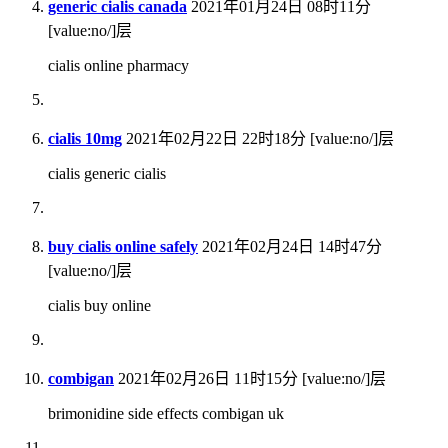
generic cialis canada
2021年01月24日 08时11分
[value:no/]层
cialis online pharmacy
cialis 10mg
2021年02月22日 22时18分
[value:no/]层
cialis generic cialis
buy cialis online safely
2021年02月24日 14时47分
[value:no/]层
cialis buy online
combigan
2021年02月26日 11时15分
[value:no/]层
brimonidine side effects combigan uk