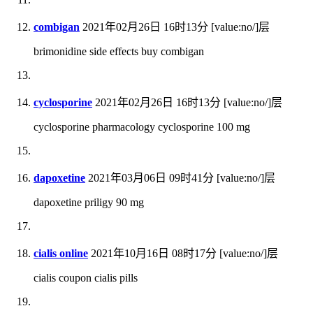
combigan
2021年02月26日 16时13分
[value:no/]层
brimonidine side effects buy combigan
cyclosporine
2021年02月26日 16时13分
[value:no/]层
cyclosporine pharmacology cyclosporine 100 mg
dapoxetine
2021年03月06日 09时41分
[value:no/]层
dapoxetine priligy 90 mg
cialis online
2021年10月16日 08时17分
[value:no/]层
cialis coupon cialis pills