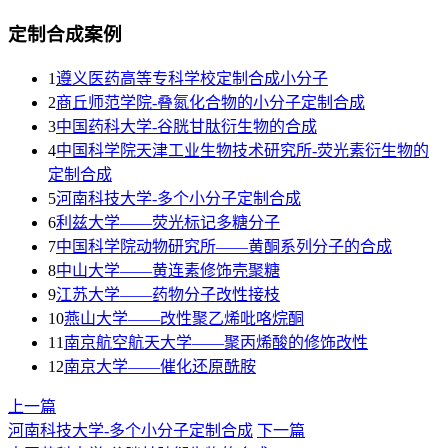
定制合成案例
1
遵义医药高等专科学校定制合成小分子
2
商丘师范学院-叠氮化合物的小分子定制合成
3
​中国药科大学-谷胱甘肽衍生物的合成
4
中国科学院天津工业生物技术研究所-荧光素衍生物的
定制合成
5
河南科技大学-多个小分子定制合成
6
利兹大学——荧光标记多糖分子
7
中国科学院动物研究所——黄酮系列分子的合成
8
中山大学——黄连素修饰壳聚糖
9
江苏大学——药物分子改性接枝
10
燕山大学——改性聚乙烯吡咯烷酮
11
南京航空航天大学——聚丙烯酸的修饰改性
12
南京大学——催化还原酰胺
上一篇
河南科技大学-多个小分子定制合成
下一篇