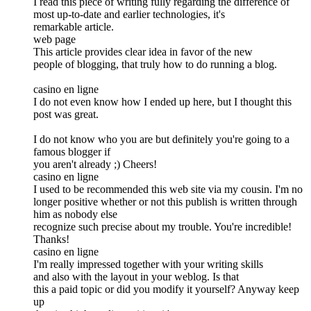
I read this piece of writing fully regarding the difference of
most up-to-date and earlier technologies, it's
remarkable article.
web page
This article provides clear idea in favor of the new
people of blogging, that truly how to do running a blog.
casino en ligne
I do not even know how I ended up here, but I thought this
post was great.
I do not know who you are but definitely you're going to a
famous blogger if
you aren't already ;) Cheers!
casino en ligne
I used to be recommended this web site via my cousin. I'm no
longer positive whether or not this publish is written through
him as nobody else
recognize such precise about my trouble. You're incredible!
Thanks!
casino en ligne
I'm really impressed together with your writing skills
and also with the layout in your weblog. Is that
this a paid topic or did you modify it yourself? Anyway keep
up