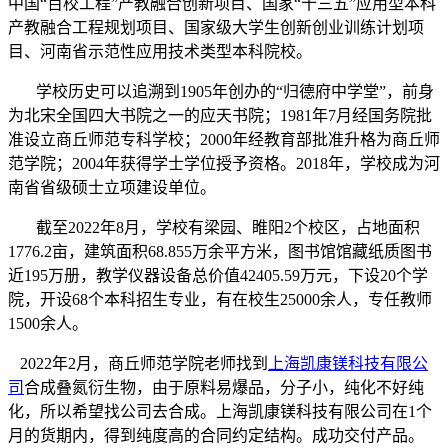
中国“百校工程”产教融合创新项目、国家“十三五”应用型本科
产教融合工程规划项目、国家级大学生创新创业训练计划项
目、河南省示范性应用技术类型本科院校。
学校历史可以追溯到1905年创办的“归德府中学堂”，前身
为北宋全国四大书院之一的应天书院；1981年7月经国务院批
准设立商丘师范专科学校；2000年经教育部批准升格为商丘师
范学院；2004年获得学士学位授予资格。2018年，学校成为河
南省省级硕士立项建设单位。
截至2022年8月，学校有梁园、睢阳2个校区，占地面积
1776.2亩，建筑面积68.855万余平方米，图书馆馆藏纸质图书
近195万册，教学仪器设备总价值42405.59万元，下设20个学
院，开设68个本科招生专业，有在校生25000余人，专任教师
1500余人。
2022年2月，商丘师范学院老师找到
上海凯康镁科技有限公
司
合成叠氮衍生物，由于原料易爆品，分子小，纯化不好纯
化，所以希望找公司去合成。上海凯康镁科技有限公司在1个
月的货期内，得到纯度高的合同约定结构。成功交付产品。