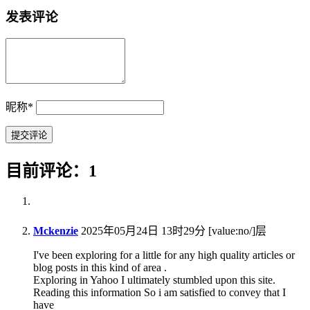
发表评论
昵称
*
目前评论：1
Mckenzie
2025年05月24日 13时29分
[value:no/]层
I've been exploring for a little for any high quality articles or
blog posts in this kind of area .
Exploring in Yahoo I ultimately stumbled upon this site.
Reading this information So i am satisfied to convey that I
have