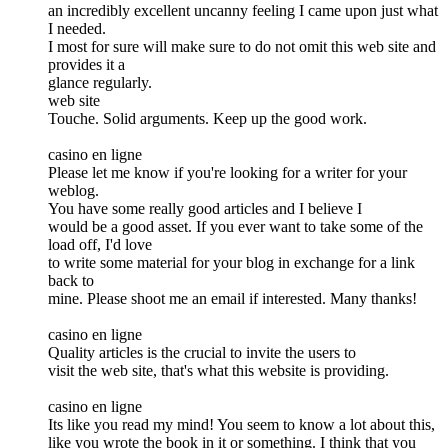
an incredibly excellent uncanny feeling I came upon just what
I needed.
I most for sure will make sure to do not omit this web site and
provides it a
glance regularly.
web site
Touche. Solid arguments. Keep up the good work.
casino en ligne
Please let me know if you're looking for a writer for your
weblog.
You have some really good articles and I believe I
would be a good asset. If you ever want to take some of the
load off, I'd love
to write some material for your blog in exchange for a link
back to
mine. Please shoot me an email if interested. Many thanks!
casino en ligne
Quality articles is the crucial to invite the users to
visit the web site, that's what this website is providing.
casino en ligne
Its like you read my mind! You seem to know a lot about this,
like you wrote the book in it or something. I think that you