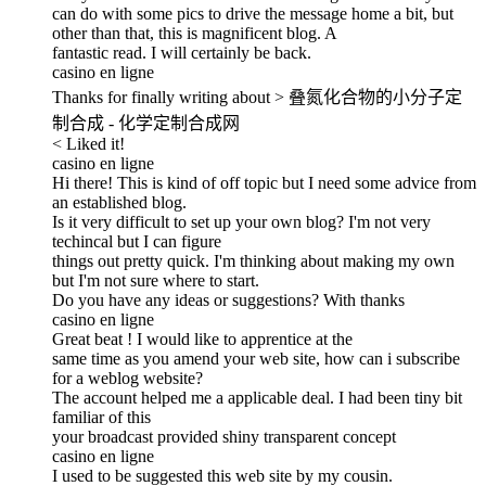
can do with some pics to drive the message home a bit, but
other than that, this is magnificent blog. A
fantastic read. I will certainly be back.
casino en ligne
Thanks for finally writing about > 叠氮化合物的小分子定
制合成 - 化学定制合成网
< Liked it!
casino en ligne
Hi there! This is kind of off topic but I need some advice from
an established blog.
Is it very difficult to set up your own blog? I'm not very
techincal but I can figure
things out pretty quick. I'm thinking about making my own
but I'm not sure where to start.
Do you have any ideas or suggestions? With thanks
casino en ligne
Great beat ! I would like to apprentice at the
same time as you amend your web site, how can i subscribe
for a weblog website?
The account helped me a applicable deal. I had been tiny bit
familiar of this
your broadcast provided shiny transparent concept
casino en ligne
I used to be suggested this web site by my cousin.