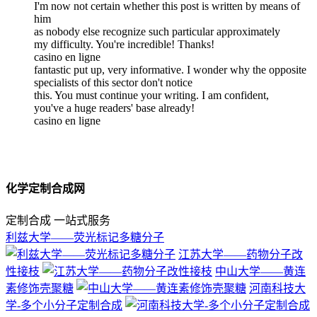
I'm now not certain whether this post is written by means of
him
as nobody else recognize such particular approximately
my difficulty. You're incredible! Thanks!
casino en ligne
fantastic put up, very informative. I wonder why the opposite
specialists of this sector don't notice
this. You must continue your writing. I am confident,
you've a huge readers' base already!
casino en ligne
化学定制合成网
定制合成 一站式服务
利兹大学——荧光标记多糖分子
江苏大学——药物分子改
性接枝
中山大学——黄连
素修饰壳聚糖
河南科技大
学-多个小分子定制合成