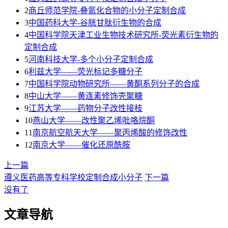
2
商丘师范学院-叠氮化合物的小分子定制合成
3
​中国药科大学-谷胱甘肽衍生物的合成
4
中国科学院天津工业生物技术研究所-荧光素衍生物的
定制合成
5
河南科技大学-多个小分子定制合成
6
利兹大学——荧光标记多糖分子
7
中国科学院动物研究所——黄酮系列分子的合成
8
中山大学——黄连素修饰壳聚糖
9
江苏大学——药物分子改性接枝
10
燕山大学——改性聚乙烯吡咯烷酮
11
南京航空航天大学——聚丙烯酸的修饰改性
12
南京大学——催化还原酰胺
上一篇
遵义医药高等专科学校定制合成小分子
下一篇
没有了
文章导航