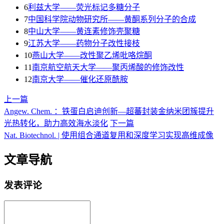
6
利兹大学——荧光标记多糖分子
7
中国科学院动物研究所——黄酮系列分子的合成
8
中山大学——黄连素修饰壳聚糖
9
江苏大学——药物分子改性接枝
10
燕山大学——改性聚乙烯吡咯烷酮
11
南京航空航天大学——聚丙烯酸的修饰改性
12
南京大学——催化还原酰胺
上一篇
Angew. Chem. ：铁蛋白启迪创新—超蕃封装金纳米团簇提升
光热转化，助力高效海水淡化
下一篇
Nat. Biotechnol. | 使用组合通道复用和深度学习实现高维成像
文章导航
发表评论