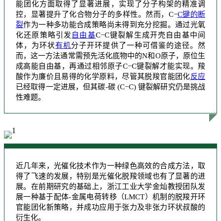
能团化方面取得了显著进展，实现了分子构架的精准调
控，显著提升了化合物分子的多样性。然而，C−
C键的断
裂
作为一种多功能合成策略尚未得到充分挖掘。通过光氧
化还原策略引发
自由基
C−C键裂解生成开壳自由基中间
体，为环状
有机
分子开环提供了一种可借鉴的途径。然
而，这一方法通常需预先活化底物中的N和O原子，原位生
成高能自由基，再通过相邻原子C−C键裂解才能实现。羧
酸作为廉价且易得的化学原料，尽管其脱羧
官能团化
反应
已经取得一定进展，但其碳-碳 (C−C) 键裂解研究仍是挑战
性难题。
近几年来，光催化技术作为一种绿色高效的合成方法，取
得了飞速的发展，特别是光催化脱羧领域也有了显著的进
展。在前期研究的基础上，浙江工业大学金灿教授团队发
展一种基于配体-金属电荷转移（LMCT）机制的脱羧开环
官能团化新策略，并成功应用于张力及非张力环状叔酸的
衍生化。