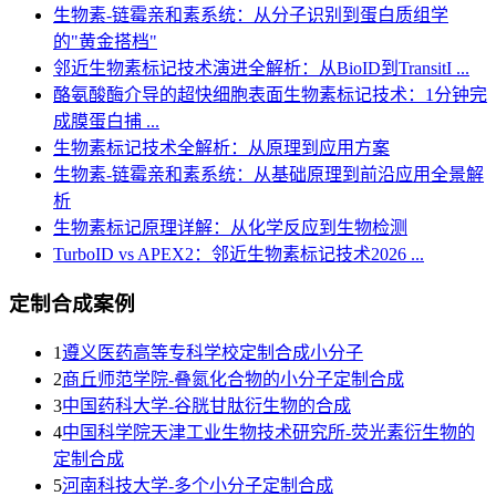
生物素-链霉亲和素系统：从分子识别到蛋白质组学
的"黄金搭档"
邻近生物素标记技术演进全解析：从BioID到TransitI ...
酪氨酸酶介导的超快细胞表面生物素标记技术：1分钟完
成膜蛋白捕 ...
生物素标记技术全解析：从原理到应用方案
生物素-链霉亲和素系统：从基础原理到前沿应用全景解
析
生物素标记原理详解：从化学反应到生物检测
TurboID vs APEX2：邻近生物素标记技术2026 ...
定制合成案例
1
遵义医药高等专科学校定制合成小分子
2
商丘师范学院-叠氮化合物的小分子定制合成
3
​中国药科大学-谷胱甘肽衍生物的合成
4
中国科学院天津工业生物技术研究所-荧光素衍生物的
定制合成
5
河南科技大学-多个小分子定制合成