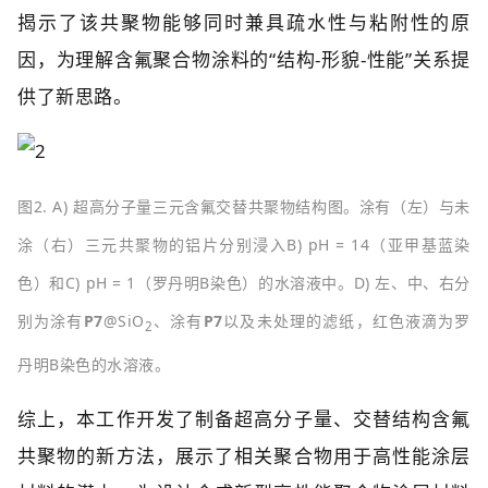
揭示了该共聚物能够同时兼具疏水性与粘附性的原
因，为理解含氟聚合物涂料的“结构-形貌-性能”关系提
供了新思路。
图2. A) 超高分子量三元含氟交替共聚物结构图。涂有（左）与未
涂（右）三元共聚物的铝片分别浸入B) pH = 14（亚甲基蓝染
色）和C) pH = 1（罗丹明B染色）的水溶液中。D) 左、中、右分
别为涂有
P7
@SiO
、涂有
P7
以及未处理的滤纸，红色液滴为罗
2
丹明B染色的水溶液。
综上，本工作开发了制备超高分子量、交替结构含氟
共聚物的新方法，展示了相关聚合物用于高性能涂层