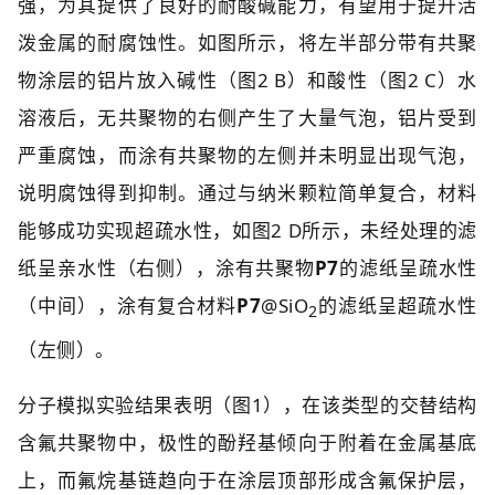
强，为其提供了良好的耐酸碱能力，有望用于提升活
泼金属的耐腐蚀性。如图所示，将左半部分带有共聚
物涂层的铝片放入碱性（图2 B）和酸性（图2 C）水
溶液后，无共聚物的右侧产生了大量气泡，铝片受到
严重腐蚀，而涂有共聚物的左侧并未明显出现气泡，
说明腐蚀得到抑制。通过与纳米颗粒简单复合，材料
能够成功实现超疏水性，如图2 D所示，未经处理的滤
纸呈亲水性（右侧），涂有共聚物
P7
的滤纸呈疏水性
（中间），涂有复合材料
P7
@SiO
的滤纸呈超疏水性
2
（左侧）。
分子模拟实验结果表明（图1），在该类型的交替结构
含氟共聚物中，极性的酚羟基倾向于附着在金属基底
上，而氟烷基链趋向于在涂层顶部形成含氟保护层，