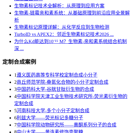
生物素标记技术全解析：从原理到应用方案
生物素-链霉亲和素系统：从基础原理到前沿应用全景解
析
生物素标记原理详解：从化学反应到生物检测
TurboID vs APEX2：邻近生物素标记技术2026 ...
为什么Kd能达到10⁻¹⁵ M？生物素-亲和素系统结合机制
深 ...
定制合成案例
1
遵义医药高等专科学校定制合成小分子
2
商丘师范学院-叠氮化合物的小分子定制合成
3
​中国药科大学-谷胱甘肽衍生物的合成
4
中国科学院天津工业生物技术研究所-荧光素衍生物的
定制合成
5
河南科技大学-多个小分子定制合成
6
利兹大学——荧光标记多糖分子
7
中国科学院动物研究所——黄酮系列分子的合成
8
中山大学——黄连素修饰壳聚糖