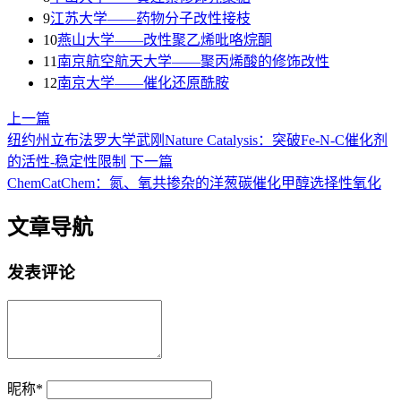
9
江苏大学——药物分子改性接枝
10
燕山大学——改性聚乙烯吡咯烷酮
11
南京航空航天大学——聚丙烯酸的修饰改性
12
南京大学——催化还原酰胺
上一篇
纽约州立布法罗大学武刚Nature Catalysis：突破Fe-N-C催化剂
的活性-稳定性限制
下一篇
ChemCatChem：氮、氧共掺杂的洋葱碳催化甲醇选择性氧化
文章导航
发表评论
昵称
*