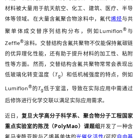
材料被大量用于航天航空、化工、建筑、医疗、半导
体等领域。在大量含氟聚合物涂料中，氟代
烯烃
与共
®
聚单体成交替序列结构分布，例如Lumiflon
与
®
Zeffle
涂料。交替结构含氟共聚物不仅能保持氟碳链
的优异理化性能，还有助于提升材料的加工性、粘附
性等方面。然而，交替结构含氟共聚物常常会表现出
低玻璃化转变温度（
T
）和低机械强度的特点，例如
g
®
Lumiflon
的
T
低于室温，导致在实际应用中需通过
g
后修饰进行化学交联以满足实际应用需求。
近日，
复旦大学高分子科学系、聚合物分子工程国家
重点实验室的陈茂（PolyMao）课题组
开发了一种含
氟马来酰亚胺与乙烯基单体的
光催化活性
/可控
自由基