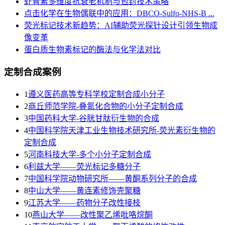
虾青素多维度抗衰老机制与包封技术策略
点击化学在生物偶联中的应用：DBCO-Sulfo-NHS-B ...
荧光标记技术新趋势：AI辅助荧光探针设计引领生物成
像变革
蛋白质生物素标记的酶法与化学法对比
定制合成案例
1
遵义医药高等专科学校定制合成小分子
2
商丘师范学院-叠氮化合物的小分子定制合成
3
​中国药科大学-谷胱甘肽衍生物的合成
4
中国科学院天津工业生物技术研究所-荧光素衍生物的
定制合成
5
河南科技大学-多个小分子定制合成
6
利兹大学——荧光标记多糖分子
7
中国科学院动物研究所——黄酮系列分子的合成
8
中山大学——黄连素修饰壳聚糖
9
江苏大学——药物分子改性接枝
10
燕山大学——改性聚乙烯吡咯烷酮