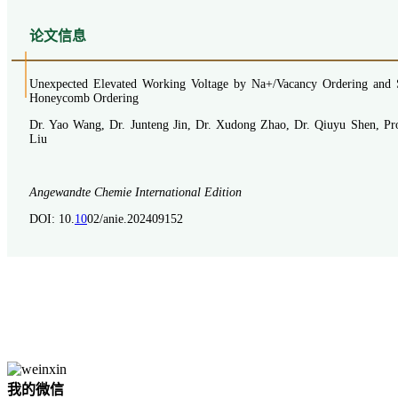
论
文信息
Unexpected Elevated Working Voltage by Na+/Vacancy Ordering and S
Honeycomb Ordering
Dr. Yao Wang, Dr. Junteng Jin, Dr. Xudong Zhao, Dr. Qiuyu Shen, P
Liu
Angewandte Chemie International Edition
DOI: 10.
10
02/anie.202409152
我的微信