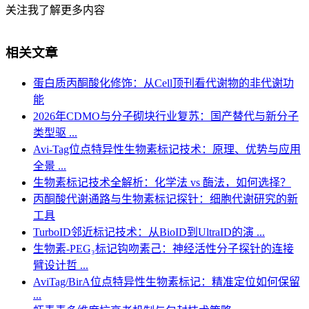
关注我了解更多内容
相关文章
蛋白质丙酮酸化修饰：从Cell顶刊看代谢物的非代谢功
能
2026年CDMO与分子砌块行业复苏：国产替代与新分子
类型驱 ...
Avi-Tag位点特异性生物素标记技术：原理、优势与应用
全景 ...
生物素标记技术全解析：化学法 vs 酶法，如何选择？
丙酮酸代谢通路与生物素标记探针：细胞代谢研究的新
工具
TurboID邻近标记技术：从BioID到UltraID的演 ...
生物素-PEG₃标记钩吻素己：神经活性分子探针的连接
臂设计哲 ...
AviTag/BirA位点特异性生物素标记：精准定位如何保留
...