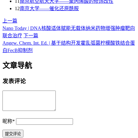
11
南京航空航天大学——聚丙烯酸的修饰改性
12
南京大学——催化还原酰胺
上一篇
Nano Today | DNA核酸适体赋能无载体纳米药物增强肿瘤靶向
联合治疗
下一篇
Angew. Chem. Int. Ed. | 基于结构开发霍乱弧菌柠檬酸铁结合蛋
白FecB抑制剂
文章导航
发表评论
昵称
*