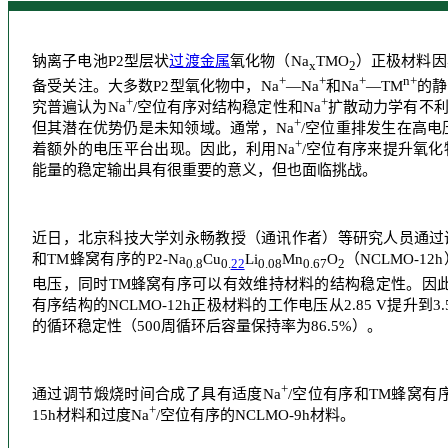
钠离子电池P2型层状
过渡金属
氧化物（Na
TMO
）正极材料因
x
2
+
+
+
n
+
备受关注。大多数P2型氧化物中，Na
—Na
和Na
—TM
的静
+
+
究普遍认为Na
/空位
有序对
结构稳定性和Na
扩散动力学有不利
+
但其潜在优势仍是未知领域。通常，Na
/空位重排发生在高电压
+
着额外的电压平台出现。因此，利用Na
/空位有序来提升氧
能量的稳定输出具有很重要的意义，但也面临挑战。
近日，北京科技大学刘永畅教授（通讯作者）等研究人员通过调
和TM蜂窝有序的P2-Na
Cu
Li
Mn
O
（NCLMO-1
0.8
0.
22
0.08
0.67
2
电压，同时TM蜂窝有序可以有效维持材料的结构稳定性。因此与
有序结构的NCLMO-12h正极材料的工作电压从2.85 V提升到
的循环稳定性（500周循环后容量保持率为86.5%）。
+
通过调节煅烧时间合成了具有适度Na
/空位有序和TM蜂窝有序
+
15h材料和过度Na
/空位有序的NCLMO-9h材料。