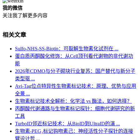
我的微信
关注我了解更多内容
相关文章
Sulfo-NHS-SS-Biotin：可裂解生物素化试剂在 ...
蛋白质丙酮酸化修饰：从Cell顶刊看代谢物的非代谢功
能
2026年CDMO与分子砌块行业复苏：国产替代与新分子
类型驱 ...
Avi-Tag位点特异性生物素标记技术：原理、优势与应用
全景 ...
生物素标记技术全解析：化学法 vs 酶法，如何选择？
丙酮酸代谢通路与生物素标记探针：细胞代谢研究的新
工具
TurboID邻近标记技术：从BioID到UltraID的演 ...
生物素-PEG₃标记钩吻素己：神经活性分子探针的连接
臂设计哲 ...