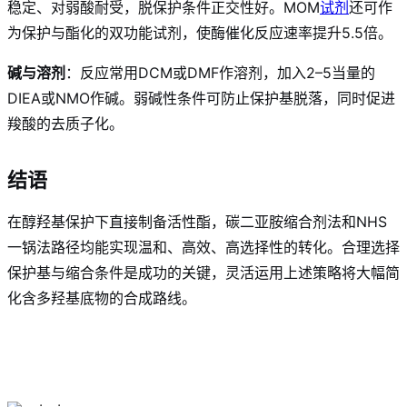
稳定、对弱酸耐受，脱保护条件正交性好
。MOM
试剂
还可作
为保护与酯化的双功能试剂，使酶催化反应速率提升5.5倍
。
碱与溶剂
：反应常用DCM或DMF作溶剂，加入2–5当量的
DIEA或NMO作碱。弱碱性条件可防止保护基脱落，同时促进
羧酸的去质子化。
结语
在醇羟基保护下直接制备活性酯，碳二亚胺缩合剂法和NHS
一锅法路径均能实现温和、高效、高选择性的转化。合理选择
保护基与缩合条件是成功的关键，灵活运用上述策略将大幅简
化含多羟基底物的合成路线。