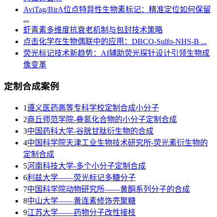
AviTag/BirA位点特异性生物素标记：精准定位如何保留
...
虾青素多维度抗衰老机制与包封技术策略
点击化学在生物偶联中的应用：DBCO-Sulfo-NHS-B ...
荧光标记技术新趋势：AI辅助荧光探针设计引领生物成
像变革
定制合成案例
1
遵义医药高等专科学校定制合成小分子
2
商丘师范学院-叠氮化合物的小分子定制合成
3
​中国药科大学-谷胱甘肽衍生物的合成
4
中国科学院天津工业生物技术研究所-荧光素衍生物的
定制合成
5
河南科技大学-多个小分子定制合成
6
利兹大学——荧光标记多糖分子
7
中国科学院动物研究所——黄酮系列分子的合成
8
中山大学——黄连素修饰壳聚糖
9
江苏大学——药物分子改性接枝