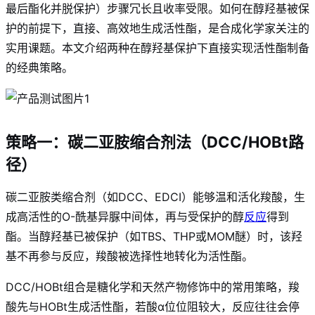
最后酯化并脱保护）步骤冗长且收率受限。如何在醇羟基被保
护的前提下，直接、高效地生成活性酯，是合成化学家关注的
实用课题。本文介绍两种在醇羟基保护下直接实现活性酯制备
的经典策略。
策略一：碳二亚胺缩合剂法（DCC/HOBt路
径）
碳二亚胺类缩合剂（如DCC、EDCI）能够温和活化羧酸，生
成高活性的O-酰基异脲中间体，再与受保护的醇
反应
得到
酯
。当醇羟基已被保护（如TBS、THP或MOM醚）时，该羟
基不再参与反应，羧酸被选择性地转化为活性酯
。
DCC/HOBt组合是糖化学和天然产物修饰中的常用策略，羧
酸先与HOBt生成活性酯，若酸α位位阻较大，反应往往会停