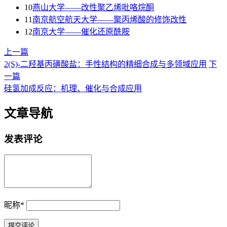
10
燕山大学——改性聚乙烯吡咯烷酮
11
南京航空航天大学——聚丙烯酸的修饰改性
12
南京大学——催化还原酰胺
上一篇
2(S)-二羟基丙磺酸盐：手性结构的精细合成与多领域应用
下
一篇
硅氢加成反应：机理、催化与合成应用
文章导航
发表评论
昵称
*