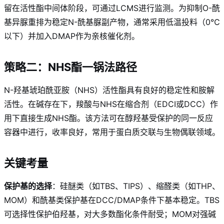
留在活性酯中间体阶段，可通过LCMS进行监测。为抑制O-酰
基异脲重排为稳定N-酰基脲副产物，通常采用低温投料（0℃
以下）并加入DMAP作为亲核催化剂
。
策略二：NHS酯一锅法路径
N-羟基琥珀酰亚胺（NHS）活性酯具有良好的稳定性和胺解
活性。在碱存在下，羧酸与NHS在缩合剂（EDCI或DCC）作
用下直接生成NHS酯。该方法可在醇羟基受保护的同一反应
容器中进行，收率良好，常用于蛋白质交联与生物偶联领域
。
关键考量
保护基的选择
：硅醚类（如TBS、TIPS）、缩醛类（如THP、
MOM）和酰基类保护基在DCC/DMAP条件下基本稳定
。TBS
可选择性保护伯羟基，对大多数酯化条件耐受
；MOM对强碱