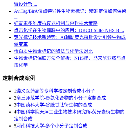
臂设计哲 ...
AviTag/BirA位点特异性生物素标记：精准定位如何保留
...
虾青素多维度抗衰老机制与包封技术策略
点击化学在生物偶联中的应用：DBCO-Sulfo-NHS-B ...
荧光标记技术新趋势：AI辅助荧光探针设计引领生物成
像变革
蛋白质生物素标记的酶法与化学法对比
生物素标记偶联方法全解析：NHS酯、马来酰亚胺与点
击化学
定制合成案例
1
遵义医药高等专科学校定制合成小分子
2
商丘师范学院-叠氮化合物的小分子定制合成
3
​中国药科大学-谷胱甘肽衍生物的合成
4
中国科学院天津工业生物技术研究所-荧光素衍生物的
定制合成
5
河南科技大学-多个小分子定制合成