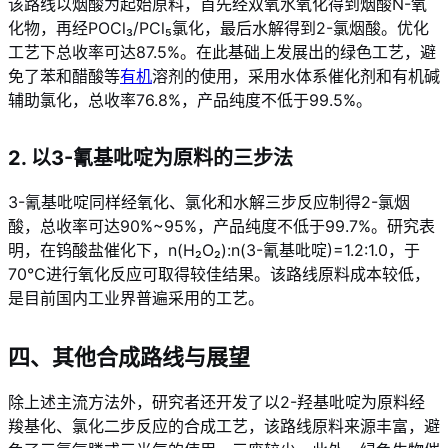
该路线以烟酸为起始原料，首先经双氧水氧化得到烟酸N-氧
化物，再经POCl₃/PCl₅氯化，最后水解得到2-氯烟酸。优化
工艺下总收率可达87.5%
。在此基础上发展出的绿色工艺，避
免了苯和醋酸等
有机
溶剂的使用，采用水体系催化剂和有机碱
辅助氯化，总收率76.8%，产品纯度不低于99.5%
。
2. 以3-氰基吡啶为原料的三步法
3-氰基吡啶同样经氧化、氯化和水解三步反应制得2-氯烟
酸，总收率可达90%~95%，产品纯度不低于99.7%
。研究表
明，在钨酸盐催化下，n(H₂O₂):n(3-氰基吡啶)=1.2:1.0，于
70℃进行氧化反应可取得较佳结果
。该路线原料成本较低，
是目前国内工业界普遍采用的工艺。
四、其他合成路线与展望
除上述主流方法外，研究者还开发了以2-羟基吡啶为原料经
羧基化、氯化二步反应的合成工艺，该路线原料来源丰富，避