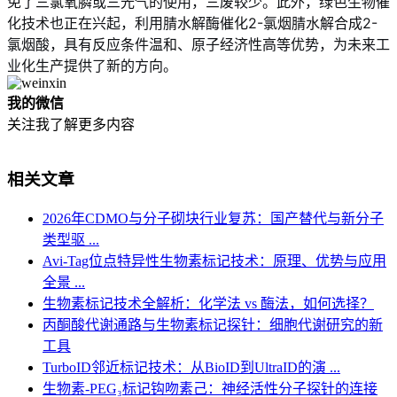
免了三氯氧膦或三光气的使用，三废较少
。此外，绿色生物催
化技术也正在兴起，利用腈水解酶催化2-氯烟腈水解合成2-
氯烟酸，具有反应条件温和、原子经济性高等优势，为未来工
业化生产提供了新的方向
。
我的微信
关注我了解更多内容
相关文章
2026年CDMO与分子砌块行业复苏：国产替代与新分子
类型驱 ...
Avi-Tag位点特异性生物素标记技术：原理、优势与应用
全景 ...
生物素标记技术全解析：化学法 vs 酶法，如何选择？
丙酮酸代谢通路与生物素标记探针：细胞代谢研究的新
工具
TurboID邻近标记技术：从BioID到UltraID的演 ...
生物素-PEG₃标记钩吻素己：神经活性分子探针的连接