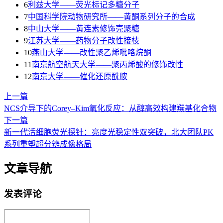
6
利兹大学——荧光标记多糖分子
7
中国科学院动物研究所——黄酮系列分子的合成
8
中山大学——黄连素修饰壳聚糖
9
江苏大学——药物分子改性接枝
10
燕山大学——改性聚乙烯吡咯烷酮
11
南京航空航天大学——聚丙烯酸的修饰改性
12
南京大学——催化还原酰胺
上一篇
NCS介导下的Corey–Kim氧化反应：从醇高效构建羰基化合物
下一篇
新一代活细胞荧光探针：亮度光稳定性双突破，北大团队PK
系列重塑超分辨成像格局
文章导航
发表评论