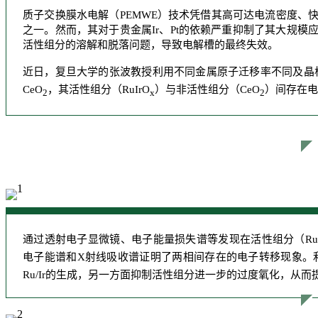
质子交换膜水电解（PEMWE）技术凭借其高可达电流密度、
之一。然而，其对于贵金属Ir、Pt的依赖严重抑制了其大规
活性组分的溶解和脱落问题，导致电解槽的最终失效。
近日，复旦大学的张波教授利用不同金属原子迁移率不同及晶格
CeO
，其活性组分（RuIrO
）与非活性组分（CeO
）间存在电
2
x
2
通过透射电子显微镜、电子能量损失谱等发现在活性组分（RuI
电子能谱和X射线吸收谱证明了两相间存在的电子转移现象。利
Ru/Ir的生成，另一方面抑制活性组分进一步的过度氧化，从而