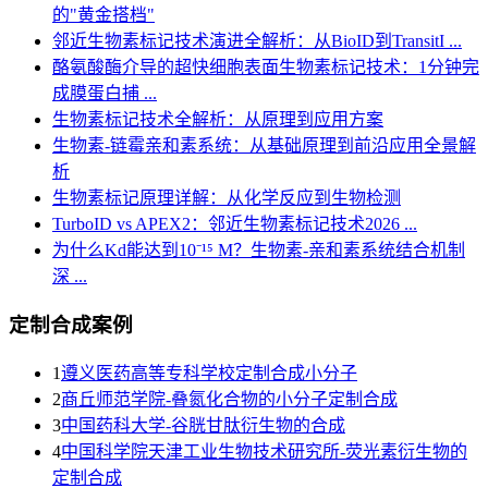
的"黄金搭档"
邻近生物素标记技术演进全解析：从BioID到TransitI ...
酪氨酸酶介导的超快细胞表面生物素标记技术：1分钟完
成膜蛋白捕 ...
生物素标记技术全解析：从原理到应用方案
生物素-链霉亲和素系统：从基础原理到前沿应用全景解
析
生物素标记原理详解：从化学反应到生物检测
TurboID vs APEX2：邻近生物素标记技术2026 ...
为什么Kd能达到10⁻¹⁵ M？生物素-亲和素系统结合机制
深 ...
定制合成案例
1
遵义医药高等专科学校定制合成小分子
2
商丘师范学院-叠氮化合物的小分子定制合成
3
​中国药科大学-谷胱甘肽衍生物的合成
4
中国科学院天津工业生物技术研究所-荧光素衍生物的
定制合成