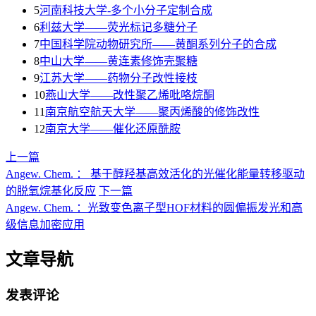
5
河南科技大学-多个小分子定制合成
6
利兹大学——荧光标记多糖分子
7
中国科学院动物研究所——黄酮系列分子的合成
8
中山大学——黄连素修饰壳聚糖
9
江苏大学——药物分子改性接枝
10
燕山大学——改性聚乙烯吡咯烷酮
11
南京航空航天大学——聚丙烯酸的修饰改性
12
南京大学——催化还原酰胺
上一篇
Angew. Chem. ： 基于醇羟基高效活化的光催化能量转移驱动
的脱氧烷基化反应
下一篇
Angew. Chem. ：光致变色离子型HOF材料的圆偏振发光和高
级信息加密应用
文章导航
发表评论