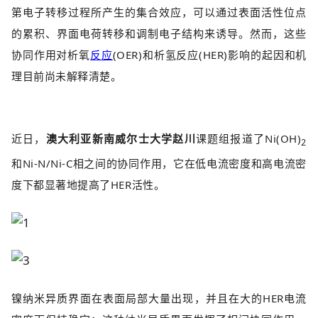
第电子转移过程所产生的集合效应，可以通过表面活性位点
的累积、界面电荷转移和调制电子结构来诱导。然而，这些
协同作用对析氧
反应
(OER)和析氢反应(HER)影响的起因和机
理目前尚未解释清楚。
近日，
澳大利亚新南威尔士大学赵川
课题组报道了Ni(OH)
2
和Ni-N/Ni-C相之间的协同作用，它在低电流密度和高电流密
度下都显著地提高了HER活性。
镍纳米异质界面在表面局部大量出现，并且在大的HER电流