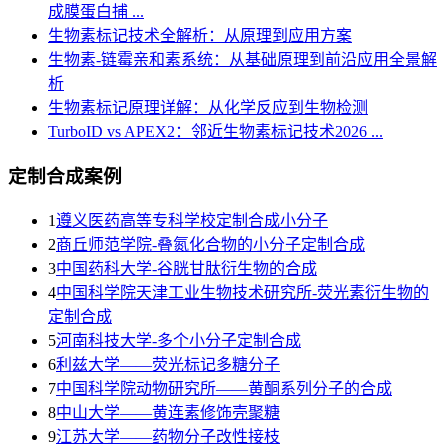
成膜蛋白捕 ...
生物素标记技术全解析：从原理到应用方案
生物素-链霉亲和素系统：从基础原理到前沿应用全景解
析
生物素标记原理详解：从化学反应到生物检测
TurboID vs APEX2：邻近生物素标记技术2026 ...
定制合成案例
1
遵义医药高等专科学校定制合成小分子
2
商丘师范学院-叠氮化合物的小分子定制合成
3
​中国药科大学-谷胱甘肽衍生物的合成
4
中国科学院天津工业生物技术研究所-荧光素衍生物的
定制合成
5
河南科技大学-多个小分子定制合成
6
利兹大学——荧光标记多糖分子
7
中国科学院动物研究所——黄酮系列分子的合成
8
中山大学——黄连素修饰壳聚糖
9
江苏大学——药物分子改性接枝