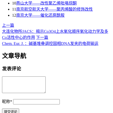
10
燕山大学——改性聚乙烯吡咯烷酮
11
南京航空航天大学——聚丙烯酸的修饰改性
12
南京大学——催化还原酰胺
上一篇
大连化物所JACS：揭示Co3O4上水氧化顺序氧化动力学及多
Co活性中心的作用
下一篇
Chem. Eur. J. ：碱基堆叠调控固相DNA发夹的电荷输运
文章导航
发表评论
昵称
*