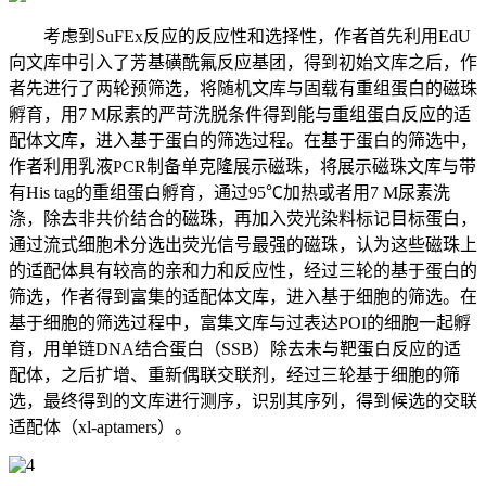
考虑到SuFEx反应的反应性和选择性，作者首先利用EdU
向文库中引入了芳基磺酰氟反应基团，得到初始文库之后，作
者先进行了两轮预筛选，将随机文库与固载有重组蛋白的磁珠
孵育，用7 M尿素的严苛洗脱条件得到能与重组蛋白反应的适
配体文库，进入基于蛋白的筛选过程。在基于蛋白的筛选中，
作者利用乳液PCR制备单克隆展示磁珠，将展示磁珠文库与带
有His tag的重组蛋白孵育，通过95℃加热或者用7 M尿素洗
涤，除去非共价结合的磁珠，再加入荧光染料标记目标蛋白，
通过流式细胞术分选出荧光信号最强的磁珠，认为这些磁珠上
的适配体具有较高的亲和力和反应性，经过三轮的基于蛋白的
筛选，作者得到富集的适配体文库，进入基于细胞的筛选。在
基于细胞的筛选过程中，富集文库与过表达POI的细胞一起孵
育，用单链DNA结合蛋白（
SSB
）除去未与靶蛋白反应的适
配体，之后扩增、重新偶联交联剂，经过三轮基于细胞的筛
选，最终得到的文库进行测序，识别其序列，得到候选的交联
适配体（xl-aptamers）。