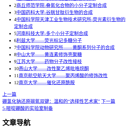
2
商丘师范学院-叠氮化合物的小分子定制合成
3
​中国药科大学-谷胱甘肽衍生物的合成
4
中国科学院天津工业生物技术研究所-荧光素衍生物的
定制合成
5
河南科技大学-多个小分子定制合成
6
利兹大学——荧光标记多糖分子
7
中国科学院动物研究所——黄酮系列分子的合成
8
中山大学——黄连素修饰壳聚糖
9
江苏大学——药物分子改性接枝
10
燕山大学——改性聚乙烯吡咯烷酮
11
南京航空航天大学——聚丙烯酸的修饰改性
12
南京大学——催化还原酰胺
上一篇
硼氢化钠还原碳氮双键：温和的“选择性艺术家”
下一篇
5-嘧啶硼酸的实验室制备
文章导航