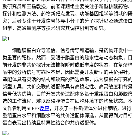
勤研究员和王晶教授，前者课题组主要关注于新型核酸药物、
探针和检测方法、药物新靶点发现、功能基因组学等领域的研
究；后者专注于开发信号转导小分子的分子探针以及通过蛋白
组学，高通量测序等技术研究其调控机制等研究。
细胞膜蛋白介导通信、信号传导和运输，是药物开发中一
类重要的靶标。然而，受限于膜蛋白的疏水性与动态构象，目
前开发的非共价探针无法捕捉瞬时或低丰度的状态，在复杂样
品中的分析信号可靠性不足，因此需要开发新型的共价探针。
适配体具有灵活的结构和较高的筛选效率，成为膜蛋白研究的
新型工具。共价交联的适配体具有高稳定性、高灵敏度和背景
信号低等优势，目前开发共价适配体多基于重组蛋白和凝胶筛
选的工作流程，难以反映膜蛋白在细胞环境下的构象状态。本
文作者利用SuFEx
反应
，开发了一种新型
体外进化策略
，进行
重组蛋白水平和细胞水平的共价适配体筛选，从而得到对目标
蛋白表现出持续且特异性结合的共价适配体。