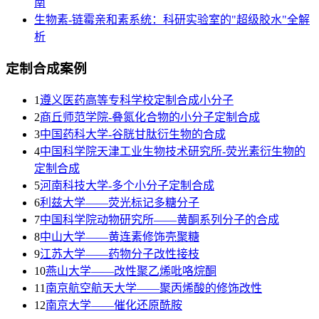
南
生物素-链霉亲和素系统：科研实验室的"超级胶水"全解
析
定制合成案例
1
遵义医药高等专科学校定制合成小分子
2
商丘师范学院-叠氮化合物的小分子定制合成
3
​中国药科大学-谷胱甘肽衍生物的合成
4
中国科学院天津工业生物技术研究所-荧光素衍生物的
定制合成
5
河南科技大学-多个小分子定制合成
6
利兹大学——荧光标记多糖分子
7
中国科学院动物研究所——黄酮系列分子的合成
8
中山大学——黄连素修饰壳聚糖
9
江苏大学——药物分子改性接枝
10
燕山大学——改性聚乙烯吡咯烷酮
11
南京航空航天大学——聚丙烯酸的修饰改性
12
南京大学——催化还原酰胺