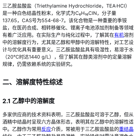
三乙胺盐酸盐（Triethylamine Hydrochloride，TEA·HCl）
是一种白色结晶性粉末，化学式为C₆H₁₆ClN，分子量
137.65，CAS号为554-68-7。该化合物是一种重要的季铵
盐，在医药合成、相转移催化、锂离子电池添加剂制备等领域
有着广泛应用
。在实际生产与纯化过程中，了解其在
有机
溶剂
中的溶解度行为，尤其是乙醇和甲醇中的溶解特性，对工艺设
计与优化具有重要意义。三乙胺盐酸盐具有吸湿性，易溶于水
（20℃时达1440 g/L），但了解其在醇类溶剂中的定量溶解
规律，仍需依赖系统的实验研究
。
二、溶解度特性综述
2.1 乙醇中的溶解度
多家供应商的技术资料表明，三乙胺盐酸盐可溶于乙醇，但从
酒精中结晶时呈现六方晶体形态，表明其在乙醇中的溶解性适
中
。乙醇作为常用
反应
介质，常被用于三乙胺盐酸盐的
重结晶