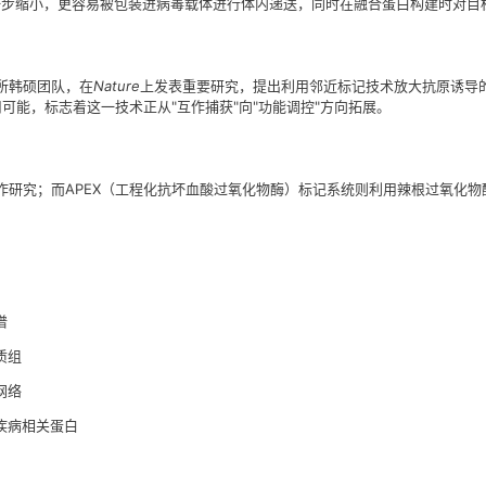
oID进一步缩小，更容易被包装进病毒载体进行体内递送，同时在融合蛋白构建时对
所韩硕团队，在
Nature
上发表重要研究，提出利用邻近标记技术放大抗原诱导的细胞响应（"Ampl
全新应用可能，标志着这一技术正从"互作捕获"向"功能调控"方向拓展。
白质互作研究；而APEX（工程化抗坏血酸过氧化物酶）标记系统则利用辣根过
谱
质组
网络
疾病相关蛋白