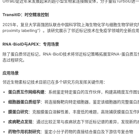
UltraID是近年来发展起来的超小型生物素连接酶变体，分子量较Turb
TransitID：时空精准控制
2025年，复旦大学高强团队联合中国科学院上海生物化学与细胞生物学研究
proximity labelling"）。该研究展示了邻近标记技术在免疫学领域的
RNA-BioID与APEX：专用场景
除了蛋白质邻近标记，RNA-BioID技术将邻近标记策略拓展至RNA-蛋
态过程研究。
应用场景
邻近生物素标记技术目前已在多个研究方向发挥关键作用：
蛋白质互作网络构建
：系统鉴定特定蛋白的互作伙伴，构建高精度互作图
细胞器蛋白质组学
：将连接酶靶向特定细胞器，鉴定该细胞器的完整蛋白
膜蛋白研究
：克服膜蛋白溶解性差、丰度低的难题，高效捕获膜蛋白互作
疾病靶点发现
：通过比较正常与疾病状态下邻近标记谱的差异，发现新的
药物作用机制研究
：鉴定小分子药物的直接结合蛋白及下游信号复合物