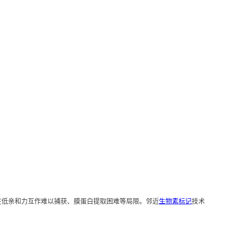
存在低亲和力互作难以捕获、膜蛋白提取困难等局限。邻近
生物素标记
技术