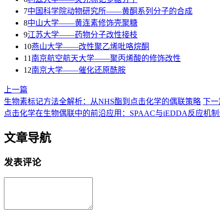
7
中国科学院动物研究所——黄酮系列分子的合成
8
中山大学——黄连素修饰壳聚糖
9
江苏大学——药物分子改性接枝
10
燕山大学——改性聚乙烯吡咯烷酮
11
南京航空航天大学——聚丙烯酸的修饰改性
12
南京大学——催化还原酰胺
上一篇
生物素标记方法全解析：从NHS酯到点击化学的偶联策略
下一
点击化学在生物偶联中的前沿应用：SPAAC与iEDDA反应机
文章导航
发表评论