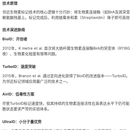
技术原理
邻近生物素标记技术的核心逻辑十分巧妙：将生物素连接酶（如BirA及其突
赖氨酸残基上。标记完成后，利用链霉亲和素（Streptavidin）珠子即可
技术演进脉络
BioID：开创者
2012年，K metre et al. 首次将大肠杆菌生物素连接酶BirA的突
夜）、生物素化程度有限等问题。
TurboID：速度突破
2015年，Branon et al. 通过定向进化获得了BioID的改进版本——T
为邻近标记领域应用最广泛的技术之一。
AirID：低毒性方案
尽管TurboID标记速度快，但其持续的生物素连接活性在高表达水平下仍可能
胞状态要求严苛的实验体系。
UltraID：小分子量优势