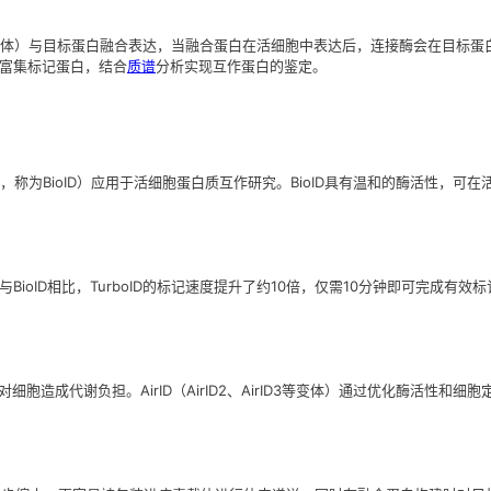
变体）与目标蛋白融合表达，当融合蛋白在活细胞中表达后，连接酶会在目标蛋白
高效富集标记蛋白，结合
质谱
分析实现互作蛋白的鉴定。
变体（R118G，称为BioID）应用于活细胞蛋白质互作研究。BioID具有温和的
urboID。与BioID相比，TurboID的标记速度提升了约10倍，仅需10分钟即
对细胞造成代谢负担。AirID（AirID2、AirID3等变体）通过优化酶活