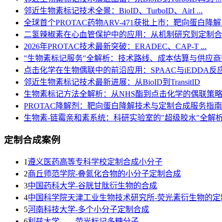
邻近生物素标记技术全景：BioID、TurboID、AirI ...
全球首个PROTAC药物ARV-471获批上市：靶向蛋白降解 .
二氢辣椒素在心血管保护中的应用：从机制研究到定制合
2026年PROTAC技术最新突破：ERADEC、CAP-T ...
"生物素标记服务"全解析：技术路线、成本估算与供应
点击化学在生物偶联中的前沿应用：SPAAC与iEDDA反应机 
邻近生物素标记技术最新进展：从BioID到TransitID
生物素标记方法全解析：从NHS酯到点击化学的偶联策
PROTAC降解剂：靶向蛋白降解技术与定制合成服务指南
生物素-链霉亲和素系统：科研实验室的"超级胶水"全解
定制合成案例
1
遵义医药高等专科学校定制合成小分子
2
商丘师范学院-叠氮化合物的小分子定制合成
3
​中国药科大学-谷胱甘肽衍生物的合成
4
中国科学院天津工业生物技术研究所-荧光素衍生物的定
5
河南科技大学-多个小分子定制合成
6
利兹大学——荧光标记多糖分子