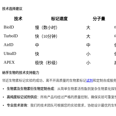
技术选择建议
技术
标记速度
分子量
BioID
慢（数小时）
大
TurboID
快（10分钟）
大
AirID
中
中
UltraID
快
小
APEX
极快（秒级）
小
纳孚生物的技术支持能力
邻近生物素标记实验的成功，离不开高质量的生物素标记
试剂
和定制合成服
生物素及生物素衍生物定制合成
：从简单生物素活性酯到复杂生物素化探
高纯度标记试剂供应
：所有产品均经过严格的质量控制，确保实验可重复
专业技术咨询
：我们的技术团队可根据您的实验需求，协助设计最优的生