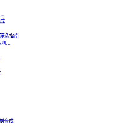
..
成
商筛选指南
...
略
析
制合成