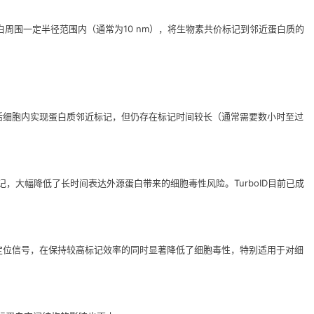
周围一定半径范围内（通常为10 nm），将生物素共价标记到邻近蛋白质的
酶活性，可在活细胞内实现蛋白质邻近标记，但仍存在标记时间较长（通常需要数小时至过
可完成有效标记，大幅降低了长时间表达外源蛋白带来的细胞毒性风险。TurboID目前已成
性和细胞定位信号，在保持较高标记效率的同时显著降低了细胞毒性，特别适用于对细