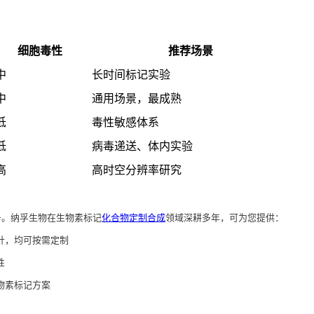
细胞毒性
推荐场景
中
长时间标记实验
中
通用场景，最成熟
低
毒性敏感体系
低
病毒递送、体内实验
高
高时空分辨率研究
务。纳孚生物在生物素标记
化合物定制合成
领域深耕多年，可为您提供：
针，均可按需定制
性
物素标记方案