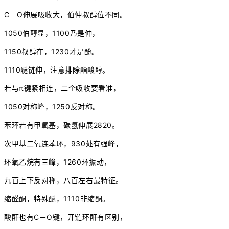
C－O伸展吸收大，伯仲叔醇位不同。
1050伯醇显，1100乃是仲，
1150叔醇在，1230才是酚。
1110醚链伸，注意排除酯酸醇。
若与π键紧相连，二个吸收要看准，
1050对称峰，1250反对称。
苯环若有甲氧基，碳氢伸展2820。
次甲基二氧连苯环，930处有强峰，
环氧乙烷有三峰，1260环振动，
九百上下反对称，八百左右最特征。
缩醛酮，特殊醚，1110非缩酮。
酸酐也有C－O键，开链环酐有区别，