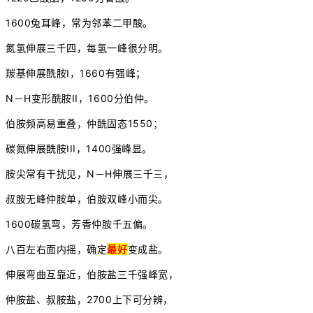
1600兔耳峰，常为邻苯二甲酸。
氮氢伸展三千四，每氢一峰很分明。
羰基伸展酰胺I，1660有强峰；
N－H变形酰胺II，1600分伯仲。
伯胺频高易重叠，仲酰固态1550；
碳氮伸展酰胺III，1400强峰显。
胺尖常有干扰见，N－H伸展三千三，
叔胺无峰仲胺单，伯胺双峰小而尖。
1600碳氢弯，芳香仲胺千五偏。
八百左右面内摇，确定
最好
变成盐。
伸展弯曲互靠近，伯胺盐三千强峰宽，
仲胺盐、叔胺盐，2700上下可分辨，