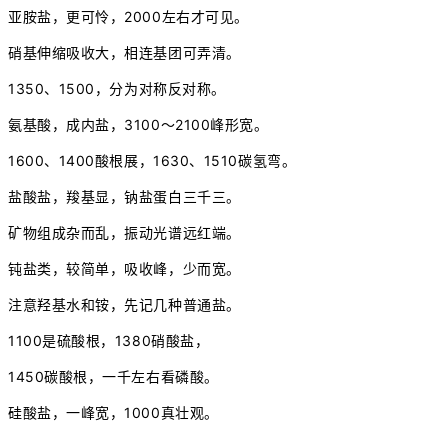
亚胺盐，更可怜，2000左右才可见。
硝基伸缩吸收大，相连基团可弄清。
1350、1500，分为对称反对称。
氨基酸，成内盐，3100～2100峰形宽。
1600、1400酸根展，1630、1510碳氢弯。
盐酸盐，羧基显，钠盐蛋白三千三。
矿物组成杂而乱，振动光谱远红端。
钝盐类，较简单，吸收峰，少而宽。
注意羟基水和铵，先记几种普通盐。
1100是硫酸根，1380硝酸盐，
1450碳酸根，一千左右看磷酸。
硅酸盐，一峰宽，1000真壮观。