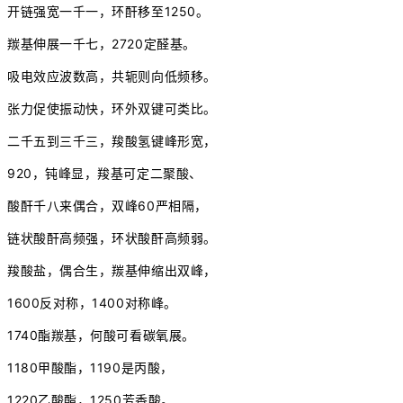
开链强宽一千一，环酐移至1250。
羰基伸展一千七，2720定醛基。
吸电效应波数高，共轭则向低频移。
张力促使振动快，环外双键可类比。
二千五到三千三，羧酸氢键峰形宽，
920，钝峰显，羧基可定二聚酸、
酸酐千八来偶合，双峰60严相隔，
链状酸酐高频强，环状酸酐高频弱。
羧酸盐，偶合生，羰基伸缩出双峰，
1600反对称，1400对称峰。
1740酯羰基，何酸可看碳氧展。
1180甲酸酯，1190是丙酸，
1220乙酸酯，1250芳香酸。