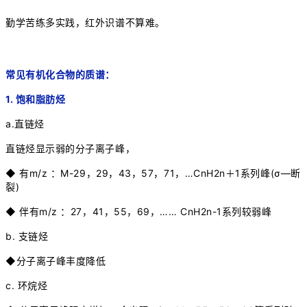
勤学苦练多实践，红外识谱不算难。
常见有机化合物的质谱：
1. 饱和脂肪烃
a.直链烃
直链烃显示弱的分子离子峰，
◆ 有m/z ：M-29，29，43，57，71，…CnH2n＋1系列峰(σ—断
裂)
◆ 伴有m/z ：27，41，55，69，…… CnH2n-1系列较弱峰
b. 支链烃
◆分子离子峰丰度降低
c. 环烷烃