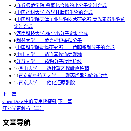
2
商丘师范学院-叠氮化合物的小分子定制合成
3
​中国药科大学-谷胱甘肽衍生物的合成
4
中国科学院天津工业生物技术研究所-荧光素衍生物的
定制合成
5
河南科技大学-多个小分子定制合成
6
利兹大学——荧光标记多糖分子
7
中国科学院动物研究所——黄酮系列分子的合成
8
中山大学——黄连素修饰壳聚糖
9
江苏大学——药物分子改性接枝
10
燕山大学——改性聚乙烯吡咯烷酮
11
南京航空航天大学——聚丙烯酸的修饰改性
12
南京大学——催化还原酰胺
上一篇
ChemDraw中的实用快捷键
下一篇
红外光谱解析（二）
文章导航