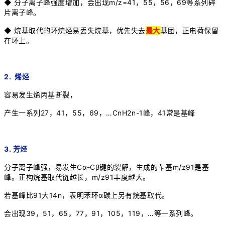
◆ 分子离子峰强度增加，会出现m/z=41，55，56，69等系列碎
片离子峰。
◆ 烷基取代的环烷烃易丢失烷基，优先失去
最大
基团，正电荷保留
在环上。
2. 烯烃
容易发生烯丙基断裂，
产生一系列27，41，55，69，…CnH2n-1峰，41常是基峰
3. 芳烃
分子离子峰强，易发生Cα-Cβ键的裂解，生成的苄基m/z91是基
峰。正构烷基取代链越长，m/z91丰度越大。
若基峰比91大14n，表明苯环α碳上另有烷基取代。
会出现39，51，65，77，91，105，119，…等一系列峰。