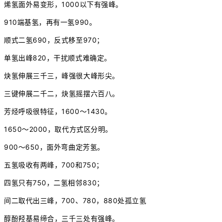
烯氢面外易变形，1000以下有强峰。
910端基氢，再有一氢990。
顺式二氢690，反式移至970；
单氢出峰820，干扰顺式难确定。
炔氢伸展三千三，峰强很大峰形尖。
三键伸展二千二，炔氢摇摆六百八。
芳烃呼吸很特征，1600～1430。
1650～2000，取代方式区分明。
900～650，面外弯曲定芳氢。
五氢吸收有两峰，700和750；
四氢只有750，二氢相邻830；
间二取代出三峰，700、780，880处孤立氢
醇酚羟基易缔合，三千三处有强峰。