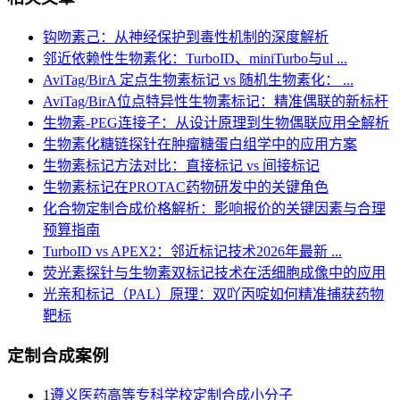
钩吻素己：从神经保护到毒性机制的深度解析
邻近依赖性生物素化：TurboID、miniTurbo与ul ...
AviTag/BirA 定点生物素标记 vs 随机生物素化： ...
AviTag/BirA位点特异性生物素标记：精准偶联的新标杆
生物素-PEG连接子：从设计原理到生物偶联应用全解析
生物素化糖链探针在肿瘤糖蛋白组学中的应用方案
生物素标记方法对比：直接标记 vs 间接标记
生物素标记在PROTAC药物研发中的关键角色
化合物定制合成价格解析：影响报价的关键因素与合理
预算指南
TurboID vs APEX2：邻近标记技术2026年最新 ...
荧光素探针与生物素双标记技术在活细胞成像中的应用
光亲和标记（PAL）原理：双吖丙啶如何精准捕获药物
靶标
定制合成案例
1
遵义医药高等专科学校定制合成小分子