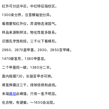
红外可分远中近，中红特征指纹区，
1300来分界，注意横轴划分异。
看图要知红外仪，弄清物态液固气。
样品来源制样法，物化性能多联系。
识图先学饱和烃，三千以下看峰形。
2960、2870是甲基，2930、2850亚甲峰。
1470碳氢弯，1380甲基显。
二个甲基同一碳，1380分二半。
面内摇摆720，长链亚甲亦可辨。
烯氢伸展过三千，排除倍频和卤烷。
末端
烯烃
此峰强，只有一氢不明显。
化合物，有键偏，～1650会出现。