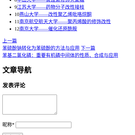
9
江苏大学——药物分子改性接枝
10
燕山大学——改性聚乙烯吡咯烷酮
11
南京航空航天大学——聚丙烯酸的修饰改性
12
南京大学——催化还原酰胺
上一篇
苯硫酚钠转化为苯硫酚的方法与应用
下一篇
苯基二氯化磷：重要有机磷中间体的性质、合成与应用
文章导航
发表评论
昵称
*