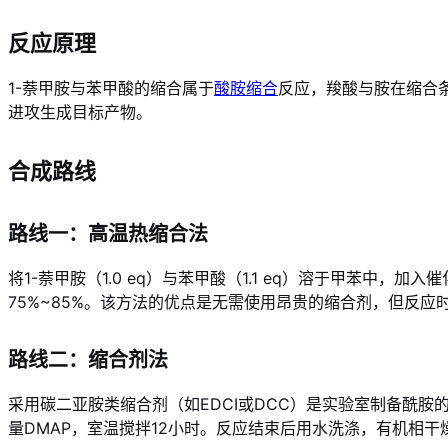
反应原理
1-萘甲胺与苯甲酸的缩合属于
酸胺缩合
反应，羧酸与胺在缩合
进攻生成目标产物。
合成路线
路线一：高温热缩合法
将1-萘甲胺（1.0 eq）与苯甲酸（1.1 eq）溶于甲苯中，加入
75%~85%。该方法的优点是无需使用昂贵的缩合剂，但反
路线二：缩合剂法
采用碳二亚胺类缩合剂（如EDCI或DCC）是实验室制备酰胺的最常
量DMAP，室温搅拌12小时。反应结束后用水洗涤，有机相