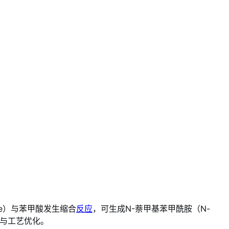
ine）与苯甲酸发生缩合
反应
，可生成N-萘甲基苯甲酰胺（N-
法与工艺优化。