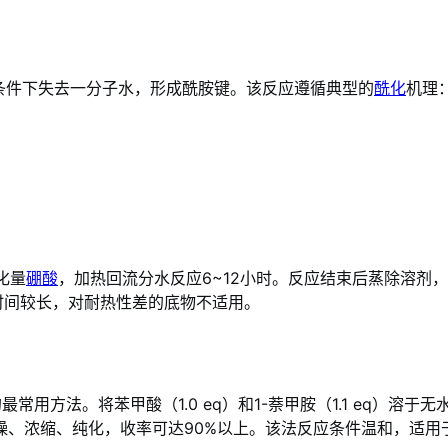
条件下失去一分子水，形成酰胺键。该反应遵循典型的
酰化
机理
催化量
硼酸
，加热回流分水反应6~12小时。反应结束后蒸除溶剂
应时间较长，对耐热性差的底物不适用。
用方法。将苯甲酸（1.0 eq）和1-萘甲胺（1.1 eq）溶于无水
干燥、浓缩、纯化，收率可达90%以上。该法反应条件温和，适