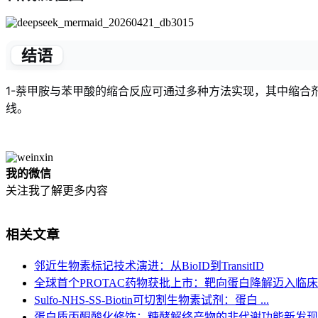
结语
1-萘甲胺与苯甲酸的缩合反应可通过多种方法实现，其中缩
线。
我的微信
关注我了解更多内容
相关文章
邻近生物素标记技术演进：从BioID到TransitID
全球首个PROTAC药物获批上市：靶向蛋白降解迈入临
Sulfo-NHS-SS-Biotin可切割生物素试剂：蛋白 ...
蛋白质丙酮酸化修饰：糖酵解终产物的非代谢功能新发现