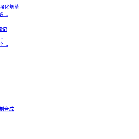
养强化烟草
...
标记
.
...
制合成