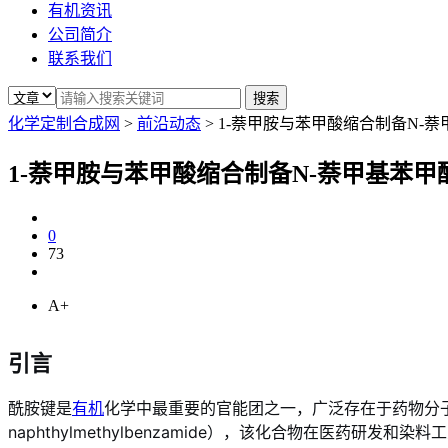
有机资讯
公司简介
联系我们
化学定制合成网
>
前沿动态
>
1-萘甲胺与苯甲酸缩合制备N-
1-萘甲胺与苯甲酸缩合制备N-萘甲基苯甲
0
73
A+
引言
酰胺键是
有机
化学中最重要的官能团之一，广泛存在于药物分子、天然
naphthylmethylbenzamide），该化合物在医药