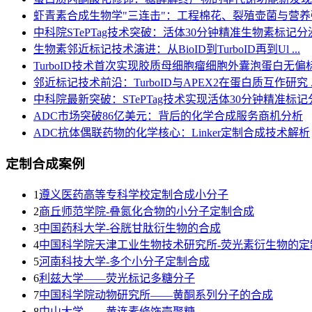
虾青素合成生物学"三连击"：工程棉花、裂殖壶菌与营
中科院STePTag技术突破：活体30分钟精准生物素标记分泌 
生物素邻近标记技术演进：从BioID到TurboID再到Ul ...
TurboID技术首次实现胶质母细胞瘤细胞外囊泡蛋白无偏
邻近标记技术前沿：TurboID与APEX2在蛋白质互作研究 ..
中科院最新突破：STePTag技术实现活体30分钟精准标记分 
ADC市场突破86亿美元：背后的化学合成服务商机分析
ADC抗体偶联药物的化学核心：Linker定制合成技术解析
定制合成案例
1
遵义医药高等专科学校定制合成小分子
2
商丘师范学院-叠氮化合物的小分子定制合成
3
​中国药科大学-谷胱甘肽衍生物的合成
4
中国科学院天津工业生物技术研究所-荧光素衍生物的定
5
河南科技大学-多个小分子定制合成
6
利兹大学——荧光标记多糖分子
7
中国科学院动物研究所——黄酮系列分子的合成
8
中山大学——黄连素修饰壳聚糖