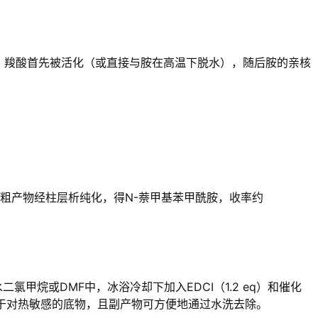
：羧酸首先被活化（或直接与胺在高温下脱水），随后胺的亲核
，粗产物经柱层析纯化，得N-萘甲基苯甲酰胺，收率约
二氯甲烷或DMF中，冰浴冷却下加入EDCI（1.2 eq）和催化
用于对热敏感的底物，且副产物可方便地通过水洗去除。