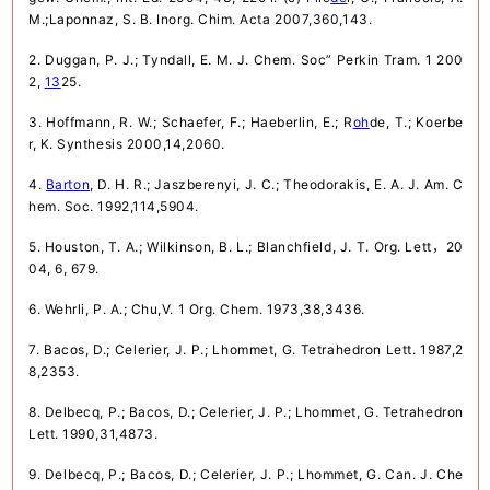
M.;
Laponnaz, S. B. Inorg. Chim. Acta 2007,360,143.
2. Duggan, P. J.; Tyndall, E. M. J. Chem. Soc” Perkin Tram. 1 200
2,
13
25.
3. Hoffmann, R. W.; Schaefer, F.; Haeberlin, E.; R
oh
de, T.; Koerbe
r, K. Synthesis 2000,14,2060.
4.
Barton
, D. H. R.; Jaszberenyi, J. C.; Theodorakis, E. A. J. Am. C
hem. Soc. 1992,114,5904.
5. Houston, T. A.; Wilkinson, B. L.; Blanchfield, J. T. Org. Lett，20
04, 6, 679.
6. Wehrli, P. A.; Chu,V. 1 Org. Chem. 1973,38,3436.
7. Bacos, D.; Celerier, J. P.; Lhommet, G. Tetrahedron Lett. 1987,2
8,2353.
8. Delbecq, P.; Bacos, D.; Celerier, J. P.; Lhommet, G. Tetrahedron
Lett. 1990,31,4873.
9. Delbecq, P.; Bacos, D.; Celerier, J. P.; Lhommet, G. Can. J. Che