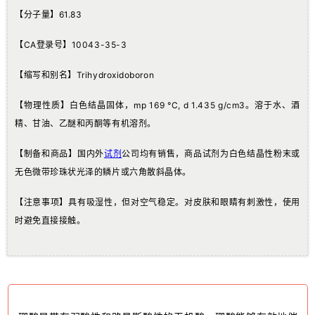
【分子量】61.83
【CA登录号】10043-35-3
【缩写和别名】Trihydroxidoboron
【物理性质】白色结晶固体，mp 169 °C, d 1.435 g/cm3。溶
于水、酒
精、甘油、乙醚和丙酮等有机溶剂。
【制备和商品】国内外
试剂
公司均有销售，商品试剂为白色结晶性粉末或
无色微带珍珠状光泽的鳞片
或六角散斜晶体。
【注意事项】具有吸湿性，但对空气稳定。对皮肤和眼
睛有刺激性，使用
时避免直接接触。