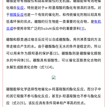
硼酸是带有弱酸性和路易斯酸性的无机酸。硼酸能够有效地催
化缩合
反应
，特别是对于α-羟基羧酸的酯化有很高的活性。对
于
脱羧反应
也是一个有效的催化剂，和传统催化剂相比较具有
低毒环保的优点。硼酸的衍生物是一类重要的化合物，是
有机
合成
中使用非常广泛的Suzuki反应中的重要原料
[1
]。
硼酸和醇类通过缩合反应可以合成硼酸酯，用共沸蒸馏的方法
带走缩
合产生的水。由于硼酸酯在无水的条件是稳定的，所以
可以用来作为醇羟基的保护基[2]。硼酸酯则是硼酸催化醇脱
水的中间体[3]。硼酸具有弱酸性，可以催化亚胺类化合物的
水解生成胺类化合物（式1)[4]。
硼酸能够化学选择性地催化α-羟基羧酸的酯化反应，而分子中
的其它
羧酸不参与酯化反应，甚至β-羟基羧酸也不参与酯化反
应（式2)[5]。该反应具有条件简单和产率高的优点。