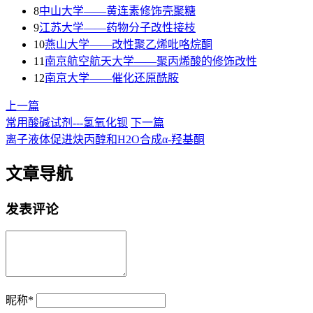
8
中山大学——黄连素修饰壳聚糖
9
江苏大学——药物分子改性接枝
10
燕山大学——改性聚乙烯吡咯烷酮
11
南京航空航天大学——聚丙烯酸的修饰改性
12
南京大学——催化还原酰胺
上一篇
常用酸碱试剂---氢氧化钡
下一篇
离子液体促进炔丙醇和H2O合成α-羟基酮
文章导航
发表评论
昵称
*