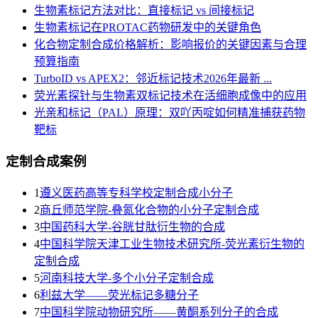
生物素标记方法对比：直接标记 vs 间接标记
生物素标记在PROTAC药物研发中的关键角色
化合物定制合成价格解析：影响报价的关键因素与合理
预算指南
TurboID vs APEX2：邻近标记技术2026年最新 ...
荧光素探针与生物素双标记技术在活细胞成像中的应用
光亲和标记（PAL）原理：双吖丙啶如何精准捕获药物
靶标
定制合成案例
1
遵义医药高等专科学校定制合成小分子
2
商丘师范学院-叠氮化合物的小分子定制合成
3
​中国药科大学-谷胱甘肽衍生物的合成
4
中国科学院天津工业生物技术研究所-荧光素衍生物的
定制合成
5
河南科技大学-多个小分子定制合成
6
利兹大学——荧光标记多糖分子
7
中国科学院动物研究所——黄酮系列分子的合成