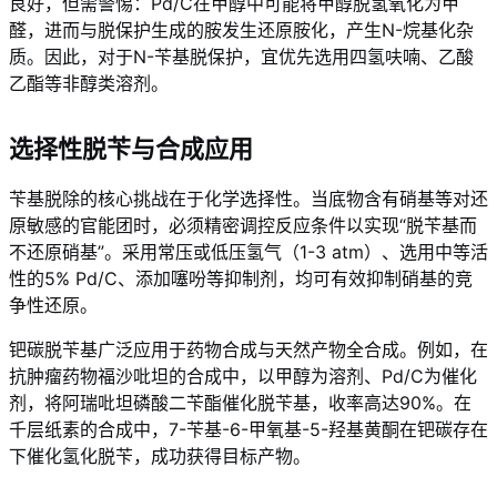
良好，但需警惕：Pd/C在甲醇中可能将甲醇脱氢氧化为甲
醛，进而与脱保护生成的胺发生还原胺化，产生N-烷基化杂
质。因此，对于N-苄基脱保护，宜优先选用四氢呋喃、乙酸
乙酯等非醇类溶剂。
选择性脱苄与合成应用
苄基脱除的核心挑战在于化学选择性。当底物含有硝基等对还
原敏感的官能团时，必须精密调控反应条件以实现“脱苄基而
不还原硝基”。采用常压或低压氢气（1-3 atm）、选用中等活
性的5% Pd/C、添加噻吩等抑制剂，均可有效抑制硝基的竞
争性还原。
钯碳脱苄基广泛应用于药物合成与天然产物全合成。例如，在
抗肿瘤药物福沙吡坦的合成中，以甲醇为溶剂、Pd/C为催化
剂，将阿瑞吡坦磷酸二苄酯催化脱苄基，收率高达90%。在
千层纸素的合成中，7-苄基-6-甲氧基-5-羟基黄酮在钯碳存在
下催化氢化脱苄，成功获得目标产物。