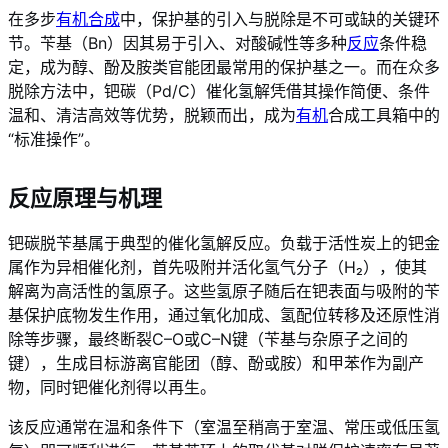
在多步
有机合成
中，保护基的引入与脱除是不可或缺的关键环
节。苄基（Bn）因其易于引入、对酸碱性等多种
反应
条件稳
定，成为醇、酚及胺类官能团最常用的保护基之一。而在众多
脱除方法中，钯碳（Pd/C）催化氢解凭借其操作简便、条件
温和、清洁高效等优势，脱颖而出，成为
有机
合成工具箱中的
“标准操作”。
反应原理与机理
钯碳脱苄基属于典型的催化氢解反应。负载于活性炭上的钯金
属作为异相催化剂，首先吸附并活化氢气分子（H₂），使其
解离为高活性的氢原子。这些氢原子随后在钯表面与吸附的苄
基保护底物发生作用，通过氧化加成、氢配位转移及还原性消
除等步骤，最终断裂C–O或C–N键（苄基与杂原子之间的
键），生成目标游离官能团（醇、酚或胺）和甲苯作为副产
物，同时钯催化剂得以再生。
该反应通常在温和条件下（室温至稍高于室温、常压或低压氢