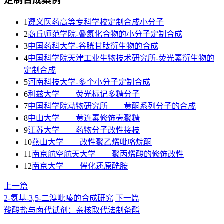
定制合成案例
1
遵义医药高等专科学校定制合成小分子
2
商丘师范学院-叠氮化合物的小分子定制合成
3
​中国药科大学-谷胱甘肽衍生物的合成
4
中国科学院天津工业生物技术研究所-荧光素衍生物的
定制合成
5
河南科技大学-多个小分子定制合成
6
利兹大学——荧光标记多糖分子
7
中国科学院动物研究所——黄酮系列分子的合成
8
中山大学——黄连素修饰壳聚糖
9
江苏大学——药物分子改性接枝
10
燕山大学——改性聚乙烯吡咯烷酮
11
南京航空航天大学——聚丙烯酸的修饰改性
12
南京大学——催化还原酰胺
上一篇
2-氨基-3,5-二溴吡嗪的合成研究
下一篇
羧酸盐与卤代试剂：亲核取代法制备酯