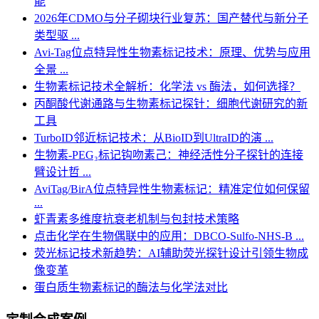
能
2026年CDMO与分子砌块行业复苏：国产替代与新分子
类型驱 ...
Avi-Tag位点特异性生物素标记技术：原理、优势与应用
全景 ...
生物素标记技术全解析：化学法 vs 酶法，如何选择？
丙酮酸代谢通路与生物素标记探针：细胞代谢研究的新
工具
TurboID邻近标记技术：从BioID到UltraID的演 ...
生物素-PEG₃标记钩吻素己：神经活性分子探针的连接
臂设计哲 ...
AviTag/BirA位点特异性生物素标记：精准定位如何保留
...
虾青素多维度抗衰老机制与包封技术策略
点击化学在生物偶联中的应用：DBCO-Sulfo-NHS-B ...
荧光标记技术新趋势：AI辅助荧光探针设计引领生物成
像变革
蛋白质生物素标记的酶法与化学法对比