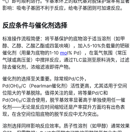
气）即可顺利进行。苄基苯环上的取代基对脱保护速率有显著
影响：吸电子基团不利于反应，给电子基团则可加速反应。
反应条件与催化剂选择
标准操作流程简便：将苄基保护的底物溶于适当溶剂（如甲
醇、乙醇、乙酸乙酯或四氢呋喃），加入5-10%负载量的钯碳
催化剂（用量为底物的1-10
mo
l% Pd），在氢气氛围（常压
气球或高压釜）中搅拌反应，通过TLC监测至原料消失，过滤
除去催化剂，浓缩滤液即得产物。
催化剂的选择至关重要。除常规Pd/C外，
Pd(OH)₂/C（Pearlman催化剂）活性更高，尤其适用于空间
位阻大的苄基脱除。值得关注的是，将等量Pd/C和
Pd(OH)₂/C混合使用，脱苄基效率显著高于单独使用任一催
化剂——无论是反应时间缩短还是产率提升方面均有出色表
现，在含空间位阻底物的脱苄反应中尤为突出。
溶剂选择同样影响反应效率。质子性溶剂（如甲醇）通常效果