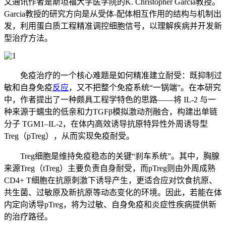
文通讯作者是斯坦福大学医学院的K. Christopher Garcia教授。
Garcia教授的研究方向是从受体-配体相互作用的结构与机制出
发，利用蛋白质工程精准调控细胞信号，以理解疾病并开发新
型治疗方法。
免疫治疗的一个核心难题是如何精准建立耐受：既抑制过
敏和自身免疫
反应
，又不把整个免疫系统“一锅端”。在本研究
中，作者提出了一种颇具工程学特色的思路——将 IL-2 与一
种来源于蠕虫的低亲和力TGFβ模拟激动剂融合，构建出单链
分子 TGM1–IL-2，在体内高效诱导抗原特异性外周诱导型
Treg（pTreg），从而实现
免疫耐受
。
Treg细胞是维持免疫稳态的关键“刹车系统”。其中，胸腺
来源Treg（tTreg）主要负责自身耐受，而pTreg则由外周成熟
CD4+ T细胞在抗原刺激下诱导产生，更适合应对饮食抗原、
共生菌、过敏原及新抗原等动态变化的环境。因此，若能在体
内定向诱导
pTreg
，将为过敏、自身免疫和炎症性疾病提供新
的治疗路径。