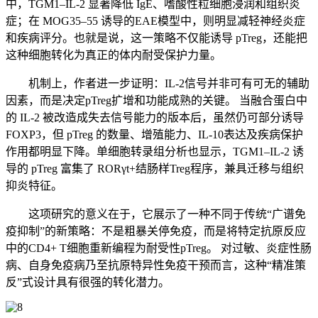
中，TGM1–IL-2 显著降低 IgE、嗜酸性粒细胞浸润和组织炎
症；在 MOG35–55 诱导的EAE模型中，则明显减轻神经炎症
和疾病评分。也就是说，这一策略不仅能诱导 pTreg，还能把
这种细胞转化为真正的体内耐受保护力量。
机制上，作者进一步证明：IL-2信号并非可有可无的辅助
因素，而是决定pTreg扩增和功能成熟的关键。 当融合蛋白中
的 IL-2 被改造成失去信号能力的版本后，虽然仍可部分诱导
FOXP3，但 pTreg 的数量、增殖能力、IL-10表达及疾病保护
作用都明显下降。单细胞转录组分析也显示，TGM1–IL-2 诱
导的 pTreg 富集了 RORγt+结肠样Treg程序，兼具迁移与组织
抑炎特征。
这项研究的意义在于，它展示了一种不同于传统“广谱免
疫抑制”的新策略：不是粗暴关停免疫，而是将特定抗原反应
中的CD4+ T细胞重新编程为耐受性pTreg。 对过敏、炎症性肠
病、自身免疫病乃至抗原特异性免疫干预而言，这种“精准策
反”式设计具有很强的转化潜力。