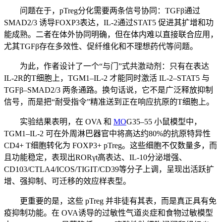
问题在于，pTreg分化需要两条信号协同：TGFβ通过
SMAD2/3
诱导FOXP3表达，IL-2通过STAT5 促进其扩增和功
能成熟。二者在体外协同明确，但在体内难以直接联合应用，
尤其TGFβ存在多效性、促纤维化和不理想药代等问题。
为此，作者设计了一个“与门”式共激动剂：只有在表达
IL-2R的T细胞上，TGM1–IL-2 才能同时激活 IL-2–
STAT5
与
TGFβ–SMAD2/3 两条通路。换句话说，它不是广泛释放抑制
信号，而是把“耐受指令”精准送到正在响应抗原的T细胞上。
实验结果表明，在
OVA
和
MO
G35–55 小鼠模型中，
TGM1–IL-2 可在外周淋巴器官中将高达约80%的抗原特异性
CD4+ T细胞转化为 FOXP3+ pTreg。这些细胞不仅数量多，而
且功能稳定，表现出RORγt高表达、IL-10分泌增强、
CD103/CTLA4/ICOS/TIGIT/CD39等分子上调，呈现出活跃扩
增、强抑制、可迁移的效应样表型。
更重要的是，这些 pTreg 并非徒有其表，而是真正具有免
疫抑制功能。在 OVA诱导的过敏性气道炎症和食物过敏模型