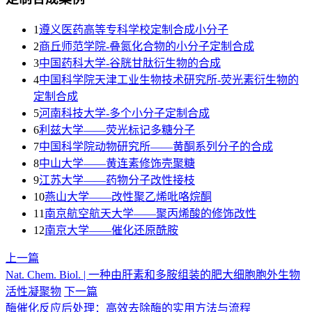
1
遵义医药高等专科学校定制合成小分子
2
商丘师范学院-叠氮化合物的小分子定制合成
3
​中国药科大学-谷胱甘肽衍生物的合成
4
中国科学院天津工业生物技术研究所-荧光素衍生物的
定制合成
5
河南科技大学-多个小分子定制合成
6
利兹大学——荧光标记多糖分子
7
中国科学院动物研究所——黄酮系列分子的合成
8
中山大学——黄连素修饰壳聚糖
9
江苏大学——药物分子改性接枝
10
燕山大学——改性聚乙烯吡咯烷酮
11
南京航空航天大学——聚丙烯酸的修饰改性
12
南京大学——催化还原酰胺
上一篇
Nat. Chem. Biol. | 一种由肝素和多胺组装的肥大细胞胞外生物
活性凝聚物
下一篇
酶催化反应后处理：高效去除酶的实用方法与流程