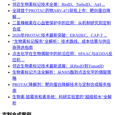
邻近生物素标记技术全景：BioID、TurboID、AirI ...
全球首个PROTAC药物ARV-471获批上市：靶向蛋白降
解 ...
二氢辣椒素在心血管保护中的应用：从机制研究到定制
合成
2026年PROTAC技术最新突破：ERADEC、CAP-T ...
"生物素标记服务"全解析：技术路线、成本估算与供应
商筛选指南
点击化学在生物偶联中的前沿应用：SPAAC与iEDDA反
应机 ...
邻近生物素标记技术最新进展：从BioID到TransitID
生物素标记方法全解析：从NHS酯到点击化学的偶联策
略
PROTAC降解剂：靶向蛋白降解技术与定制合成服务指
南
生物素-链霉亲和素系统：科研实验室的"超级胶水"全解
析
定制合成案例