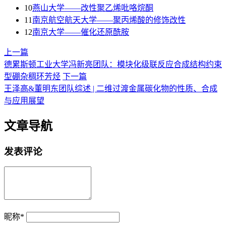
10
燕山大学——改性聚乙烯吡咯烷酮
11
南京航空航天大学——聚丙烯酸的修饰改性
12
南京大学——催化还原酰胺
上一篇
德累斯顿工业大学冯新亮团队：模块化级联反应合成结构约束
型硼杂稠环芳烃
下一篇
王泽高&董明东团队综述 | 二维过渡金属碳化物的性质、合成
与应用展望
文章导航
发表评论
昵称
*