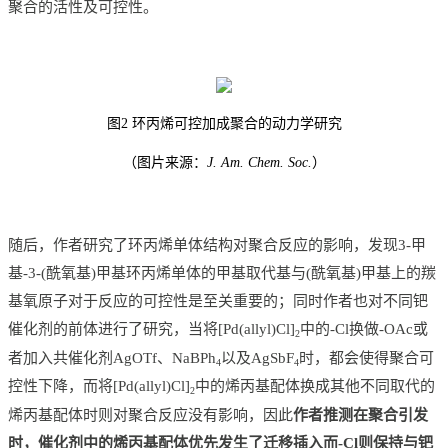
聚合的活性及可控性。
图2 环丙烯可控加成聚合的动力学研究
（图片来源：
J. Am. Chem. Soc.
）
随后，作者研究了环丙烯单体结构对聚合反应的影响，发现3-甲
基-3-(酰氧基)甲基环丙烯单体的甲基取代基与(酰氧基)甲基上的羰
基氧原子对于反应的可控性是至关重要的；同时作者也对不同钯
催化剂的前体进行了研究，当将[Pd(allyl)Cl]
中的-Cl换做-OAc或
2
者加入共催化剂AgOTf、NaBPh
以及AgSbF
时，都会使得聚合可
4
4
控性下降，而将[Pd(allyl)Cl]
中的烯丙基配体换成其他不同取代的
2
烯丙基配体时则对聚合反应没有影响，因此
作者推测在聚合引发
时，催化剂中的烯丙基配体优先发生了迁移插入而-Cl则保持与钯