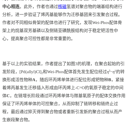
中心相连
。此外，作者也通过
核磁
氢谱对聚合物的端基结构进行
分析，进一步验证了烯丙基能够作为迁移基团来引发聚合过程。
作者对不同相似骨架的配体也进行了研究，发现Wei-Phos配体骨
架上的烷基双芳基磷以及侧链亚磺酰胺结构对于稳定钯活性中
心，提高聚合可控性都是非常重要的。
基于以上的实验结果，作者提出了如图3的机理，在聚合起始的引
3
1
发阶段，[Pd(allyl)Cl]
和Wei-Phos配体首先发生配位经过
η
−
η
的转
2
换形成活性物种
A
，随后环丙烯单体进行配位形成钯物种
B
，紧接
着烯丙基发生迁移插入形成由环丙烯上-C=O的氧原子稳定的中间
体
C
，在链增长阶段通过环丙烯单体与羰基氧原子的配体交换作用
保证了环丙烯单体的可控聚合，从而抑制了链转移和链终止过
程，最后通过猝灭得到聚合物或者重新引发新的聚合过程从而产
生嵌段聚合物。