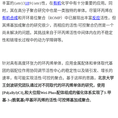
丰富的{attr}3
18
9{/attr}性，在
有机
化学中有十分重要的应用。同
时，其在高分子聚合研究中也是一类独特的单体。尽管环丙烯在
有机合成
和开环易位聚合（ROMP）中已展现出丰富
反应
活性，但
其烯基加成聚合的研究很少，而相应的活性/可控聚合仍然是一个
尚未解决的问题。其挑战来自于环丙烯活性中间体内在的不稳定
性和链增长过程中的动力学障碍等。
针对具有高度环张力的环丙烯单体，应用金属配体和单体取代基
团的弱配位作用协同调节活性中心的稳定性以及链引发、增长的
速率，有可能实现活性/可控的聚合。基于这样的思路，
北京大学
王剑波研究团队通过对不同取代的环丙烯单体的研究，使用
[Pd(allyl)Cl]
和大位阻Wei-Phos配体组成的催化体系实现了3-甲
2
基-3-(酰氧基)甲基环丙烯的活性/可控烯基加成聚合
。