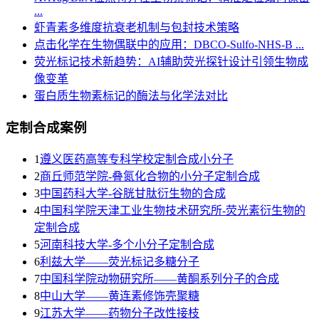
...
虾青素多维度抗衰老机制与包封技术策略
点击化学在生物偶联中的应用：DBCO-Sulfo-NHS-B ...
荧光标记技术新趋势：AI辅助荧光探针设计引领生物成
像变革
蛋白质生物素标记的酶法与化学法对比
定制合成案例
1
遵义医药高等专科学校定制合成小分子
2
商丘师范学院-叠氮化合物的小分子定制合成
3
​中国药科大学-谷胱甘肽衍生物的合成
4
中国科学院天津工业生物技术研究所-荧光素衍生物的
定制合成
5
河南科技大学-多个小分子定制合成
6
利兹大学——荧光标记多糖分子
7
中国科学院动物研究所——黄酮系列分子的合成
8
中山大学——黄连素修饰壳聚糖
9
江苏大学——药物分子改性接枝