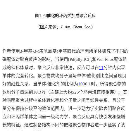
图1 Pd催化的环丙烯加成聚合反应
（图片来源：
J. Am. Chem. Soc.
）
作者使用3-甲基-3-(庚酰氧基)甲基取代的环丙烯单体研究了不同的
磷配体对聚合反应的影响，当使用[Pd(allyl)Cl]
和Wei-Phos配体组
2
成的催化体系时，聚合反应非常快速，反应可以在
11
分钟内实现
单体的完全转化。聚合物数均分子量与单体/催化剂比之间呈现良
好的线性关系。当单体/催化剂的比例为
10
00:1时，所得聚合物的
数均分子量达到10.3万（主链上大约525个环丙烷直接相连）。实
验表明聚合过程中单体转化率和分子量之间呈线性关系，且分子
量分布保持在较窄的数值范围内。进一步动力学实验表明聚合反
应和环丙烯单体之间呈一级动力学，聚合反应具有快引发和慢增
长的特征。通过制备结构不同的嵌段聚合物作者进一步证实了该