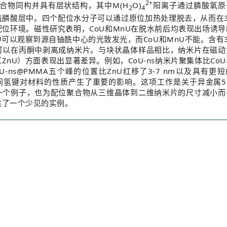
2+
。这些化合物同构并具有层状结构，其中M(H
O)
阳离子通过膦酸氧原
2
4
酰膦酸层中。四个配位水分子可以通过原位加热处理脱去，从而在3
位环境。磁性研究表明，CoU和MnU在脱水前后均表现出场诱导
中可以观察到源自铀酰中心的光致发光，而CoU和MnU不能。含有
可以在丙酮中剥离成纳米片。与块状晶体样品相比，纳米片在磁动
ZnU）方面表现出显著差异。例如，CoU-ns纳米片聚集体比Co
-ns@PMMA五个峰的位置比ZnU红移了3-7 nm以及具有更
氢键对材料的性质产生了重要的影响。这项工作是关于异金属5f-
一个例子，也为配位聚合物从三维晶体到二维纳米片的尺寸减小而
供了一个少见的实例。