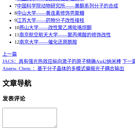
7
中国科学院动物研究所——黄酮系列分子的合成
8
中山大学——黄连素修饰壳聚糖
9
江苏大学——药物分子改性接枝
10
燕山大学——改性聚乙烯吡咯烷酮
11
南京航空航天大学——聚丙烯酸的修饰改性
12
南京大学——催化还原酰胺
上一篇
JACS：具有强光热效应纵向激子的原子精确Au42纳米棒
下一
Angew. Chem. ：基于分子晶体的多模式偏振光子耦合输出
文章导航
发表评论