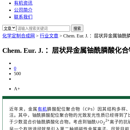
有机资讯
公司简介
联系我们
化学定制合成网
>
行业文章
>
Chem. Eur. J. ：层状
Chem. Eur. J. ：层状异金属铀酰
0
500
A+
近年来，金属
有机
膦酸配位聚合物（CPs）因其结构多样
注。其中，铀酰膦酸配位聚合物的光致发光性质已经得到了
2+
于少数混合价铀酰膦酸化合物。考虑到铀酰UO
离子的抗
2
另一个有效途径就是引入第二种顺磁性金属离子。尽管目前已