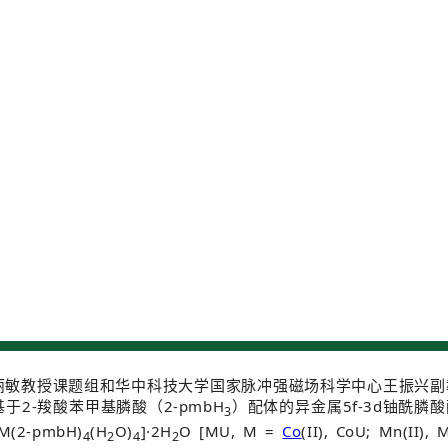
丽敏教授课题组和华中科技大学国家脉冲强磁场科学中心王振兴副
于2-羧酸苯甲基膦酸（2-pmbH
）配体的异金属5f-3d铀酰膦
3
M(2-pmbH)
(H
O)
]·2H
O [MU, M =
Co
(II), CoU; Mn(II), 
4
2
4
2