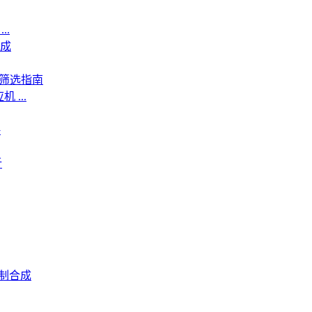
..
成
商筛选指南
...
略
析
制合成