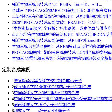
邻近生物素标记技术全景：BioID、TurboID、AirI ...
全球首个PROTAC药物ARV-471获批上市：靶向蛋白降解 .
二氢辣椒素在心血管保护中的应用：从机制研究到定制合
2026年PROTAC技术最新突破：ERADEC、CAP-T ...
"生物素标记服务"全解析：技术路线、成本估算与供应
点击化学在生物偶联中的前沿应用：SPAAC与iEDDA反应机 
邻近生物素标记技术最新进展：从BioID到TransitID
生物素标记方法全解析：从NHS酯到点击化学的偶联策
PROTAC降解剂：靶向蛋白降解技术与定制合成服务指南
生物素-链霉亲和素系统：科研实验室的"超级胶水"全解
定制合成案例
1
遵义医药高等专科学校定制合成小分子
2
商丘师范学院-叠氮化合物的小分子定制合成
3
​中国药科大学-谷胱甘肽衍生物的合成
4
中国科学院天津工业生物技术研究所-荧光素衍生物的定
5
河南科技大学-多个小分子定制合成
6
利兹大学——荧光标记多糖分子