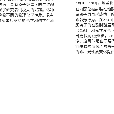
Zn(II), ZnU]
方面，具有原子级厚度的二维配
轴向配位被封装在铀
起了研究者们极大的兴趣。这种
属离子周围形成伪二配
应物不同的物理化学性质。具有
磁弛豫行为。在ZnU
二维纳米片材料的光学和磁学性质
属离子的铀酰膦酸层
（CoU）和光致发光（
出更快的磁弛豫，ZnU
命，这可能是由于层间
铀酰膦酸纳米片的第
的磁、光性质变化提