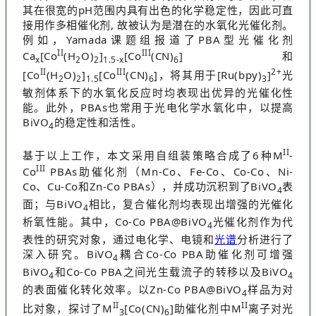
其在很宽的pH范围内具有出色的化学稳定性，因此可直
接用作多相催化剂, 故被认为是潜在的水氧化光催化剂。
例如，Yamada课题组报道了PBA型光催化剂
II
III
Ca
[Co
(H
O)
]
[Co
(CN)
]和
x
2
2
1.5-x
6
II
III
2+
[Co
(H
O)
]
[Co
(CN)
]，将其用于[Ru(bpy)
]
光
2
2
1.5
6
3
敏剂体系下的水氧化反应时均表现出优异的光催化性
能。此外，PBAs也常用于光电化学水氧化中，以提高
BiVO
的稳定性和活性。
4
II
基于以上工作，本文采用自组装策略合成了6种M
-
III
Co
PBAs助催化剂（Mn-Co、Fe-Co、Co-Co、Ni-
Co、Cu-Co和Zn-Co PBAs），并成功沉积到了BiVO
表
4
面；与BiVO
相比，复合催化剂均表现出增强的光催化
4
析氧性能。其中，Co-Co PBA@BiVO
光催化剂作为代
4
表性的研究对象，通过电化学、电镜和
光谱
分析进行了
深入研究。BiVO
耦合Co-Co PBA助催化剂可增强
4
BiVO
和Co-Co PBA之间光生载流子的转移以及BiVO
4
4
的表面催化转化效率。以Zn-Co PBA@BiVO
样品为对
4
II
II
比对象，探讨了M
[Co(CN)
]助催化剂中M
离子对光
3
6