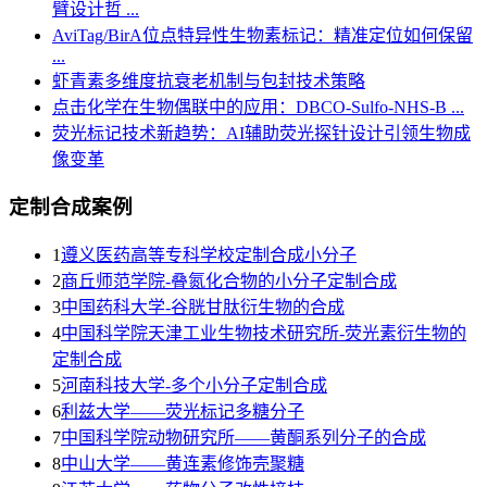
臂设计哲 ...
AviTag/BirA位点特异性生物素标记：精准定位如何保留
...
虾青素多维度抗衰老机制与包封技术策略
点击化学在生物偶联中的应用：DBCO-Sulfo-NHS-B ...
荧光标记技术新趋势：AI辅助荧光探针设计引领生物成
像变革
定制合成案例
1
遵义医药高等专科学校定制合成小分子
2
商丘师范学院-叠氮化合物的小分子定制合成
3
​中国药科大学-谷胱甘肽衍生物的合成
4
中国科学院天津工业生物技术研究所-荧光素衍生物的
定制合成
5
河南科技大学-多个小分子定制合成
6
利兹大学——荧光标记多糖分子
7
中国科学院动物研究所——黄酮系列分子的合成
8
中山大学——黄连素修饰壳聚糖