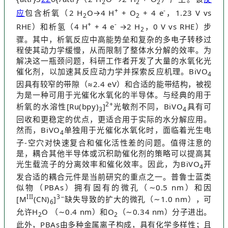
2
2
2
+
-
应
包含析氧（2 H
O→4 H
+ O
+ 4 e
，1.23 V vs
2
2
+
-
RHE）和析氢（4 H
+ 4 e
→2 H
，0 V vs RHE）步
2
骤。其中，析氧反应中高能势垒和复杂的多电子转移过
程使其动力学缓慢，从而限制了整体水分解的效率。为
解决这一瓶颈问题，科研工作者开发了大量的水氧化光
催化剂，以加速其反应动力学并探索反应机理。BiVO
4
因具有较窄的带隙（≈2.4 eV）和合适的能带结构，被视
为是一种可用于光催化水氧化的半导体。与经典的用于
2+
析氧的水溶性[Ru(bpy)
]
光敏剂不同，BiVO
具有可
3
4
回收和更稳定的优点，更适合用于实际的水分解应用。
然而，BiVO
单独用于光催化水氧化时，面临着光生电
4
子-空穴对快速复合和催化活性差的问题。值得注意的
是，耦合其他半导体或沉积助催化剂的策略可以提高其
光生载流子的分离效率和催化效率。因此，为BiVO
开
4
发合适的耦合元件是当前研究的重点之一。普鲁士蓝类
似物（PBAs）拥有固有的微孔（∼0.5 nm）和因
III
3−
[M
(CN)
]
缺失导致的扩大的微孔（∼1.0 nm），可
6
允许H
O （∼0.4 nm）和O
（∼0.34 nm）分子进出。
2
2
此外，PBAs由多种金属离子构成，具有化学多样性；且