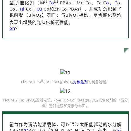
II
III
型助催化剂（M
-
Co
PBAs：Mn-Co、Fe-C
o、C
o-
Co、
Ni
-Co、
Cu
-Co和Zn-Co PBAs），并成功沉积到了
钒酸铋（BiVO
）表面；与BiVO
相比，复合催化剂均
4
4
表现出增强的光催化析氧性能。
on
>
II
Figure 1. M
-Co PBAs@BiVO
光催化剂
的制备过程。
4
Figure 2. (a) BiVO
透射电镜，(b-e) Co-Co PBAs@BiVO
光催化剂的（高分
4
4
辨）透射电镜和元素分布图。
氢气作为清洁能源载体，可以通过太阳能驱动的水分解
{attr}3
22
6{/attr}（2 H
O →2 H
+ O
）产生。该
反