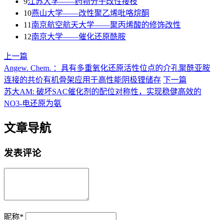
9
江苏大学——药物分子改性接枝
10
燕山大学——改性聚乙烯吡咯烷酮
11
南京航空航天大学——聚丙烯酸的修饰改性
12
南京大学——催化还原酰胺
上一篇
Angew. Chem. ：具有多重氧化还原活性位点的介孔聚酰亚胺
连接的共价有机骨架应用于高性能阴极锂储存
下一篇
苏大AM: 破坏SAC催化剂的配位对称性，实现稳健高效的
NO3-电还原为氨
文章导航
发表评论
昵称
*