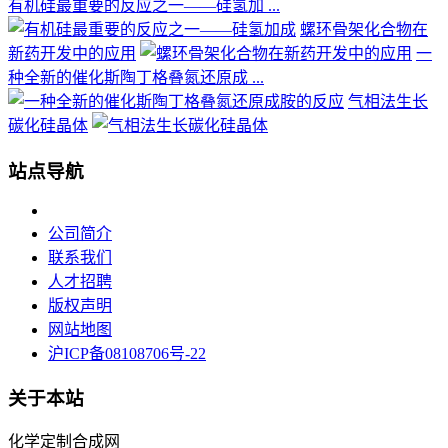
有机硅最重要的反应之一——硅氢加 ...
螺环骨架化合物在
新药开发中的应用
一
种全新的催化斯陶丁格叠氮还原成 ...
气相法生长
碳化硅晶体
站点导航
公司简介
联系我们
人才招聘
版权声明
网站地图
沪ICP备08108706号-22
关于本站
化学定制合成网