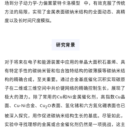
场到分子动力学-力偏置
蒙特卡洛模型
中，有效克服了传统
方法的局限，实现了金属表面碳纳米结构的全面动态、高精
度以及长时间尺度模拟。
研究背景
对于将来在电子和能源装置中应用的单晶大面积石墨烯、具
有特定手性的碳纳米管和包含独特结构的碳薄膜等碳纳米结
构的精确合成，至关重要。通过合金基底催化沉积实现碳原
子在二维或三维空间中共价键网络的精确控制生长，展现了
极大的潜力。除了常用的Cu和Ni金属催化剂，高指数Cu晶
面、Cu-Ni合金、Cu
O表面、氢化锗和六方氮化硼表面也已
2
被深入探究，用作促进碳纳米结构生长的基底。尽管如此，
实验中寻找理想的金属或合金催化剂仍然是一项挑战，这主