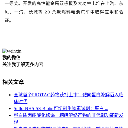
一等奖。开发的高性能金属双极板及大功率电堆在上汽、东
风、一汽、长城等 20 余款燃料电池汽车中取得应用和验
证。
我的微信
关注我了解更多内容
相关文章
全球首个PROTAC药物获批上市：靶向蛋白降解迈入临
床时代
Sulfo-NHS-SS-Biotin可切割生物素试剂：蛋白 ...
蛋白质丙酮酸化修饰：糖酵解终产物的非代谢功能新发
现