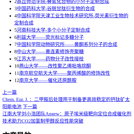
2
商丘师范学院-叠氮化合物的小分子定制合成
3
​中国药科大学-谷胱甘肽衍生物的合成
4
中国科学院天津工业生物技术研究所-荧光素衍生物的
定制合成
5
河南科技大学-多个小分子定制合成
6
利兹大学——荧光标记多糖分子
7
中国科学院动物研究所——黄酮系列分子的合成
8
中山大学——黄连素修饰壳聚糖
9
江苏大学——药物分子改性接枝
10
燕山大学——改性聚乙烯吡咯烷酮
11
南京航空航天大学——聚丙烯酸的修饰改性
12
南京大学——催化还原酰胺
上一篇
Chem. Eur. J. ：二甲胺后处理用于制备更高效稳定的钙钛矿太
阳能电池
下一篇
江南大学刘小浩团队Angew：原子埃米级靶向定位合成催化剂
技术助力CO2加氢制甲醇反应性能突破