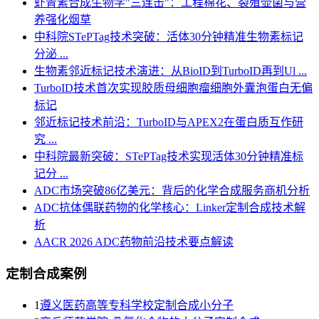
虾青素合成生物学"三连击"：工程棉花、裂殖壶菌与营
养强化烟草
中科院STePTag技术突破：活体30分钟精准生物素标记
分泌 ...
生物素邻近标记技术演进：从BioID到TurboID再到Ul ...
TurboID技术首次实现胶质母细胞瘤细胞外囊泡蛋白无偏
标记
邻近标记技术前沿：TurboID与APEX2在蛋白质互作研
究 ...
中科院最新突破：STePTag技术实现活体30分钟精准标
记分 ...
ADC市场突破86亿美元：背后的化学合成服务商机分析
ADC抗体偶联药物的化学核心：Linker定制合成技术解
析
AACR 2026 ADC药物前沿技术要点解读
定制合成案例
1
遵义医药高等专科学校定制合成小分子