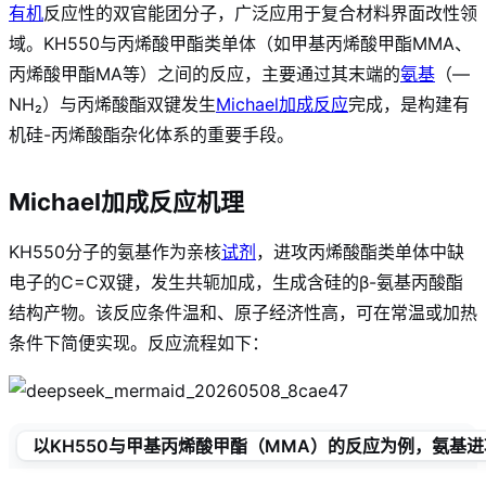
有机
反应性的双官能团分子，广泛应用于复合材料界面改性领
域。KH550与丙烯酸甲酯类单体（如甲基丙烯酸甲酯MMA、
丙烯酸甲酯MA等）之间的反应，主要通过其末端的
氨基
（—
NH₂）与丙烯酸酯双键发生
Michael加成反应
完成，是构建有
机硅-丙烯酸酯杂化体系的重要手段。
Michael加成反应机理
KH550分子的氨基作为亲核
试剂
，进攻丙烯酸酯类单体中缺
电子的C=C双键，发生共轭加成，生成含硅的β-氨基丙酸酯
结构产物。该反应条件温和、原子经济性高，可在常温或加热
条件下简便实现。反应流程如下：
以KH550与甲基丙烯酸甲酯（MMA）的反应为例，氨