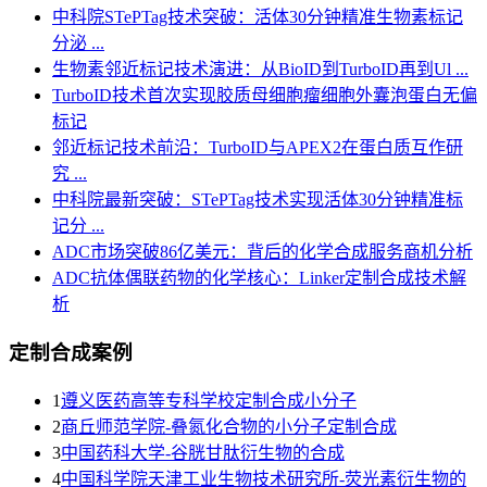
中科院STePTag技术突破：活体30分钟精准生物素标记
分泌 ...
生物素邻近标记技术演进：从BioID到TurboID再到Ul ...
TurboID技术首次实现胶质母细胞瘤细胞外囊泡蛋白无偏
标记
邻近标记技术前沿：TurboID与APEX2在蛋白质互作研
究 ...
中科院最新突破：STePTag技术实现活体30分钟精准标
记分 ...
ADC市场突破86亿美元：背后的化学合成服务商机分析
ADC抗体偶联药物的化学核心：Linker定制合成技术解
析
定制合成案例
1
遵义医药高等专科学校定制合成小分子
2
商丘师范学院-叠氮化合物的小分子定制合成
3
​中国药科大学-谷胱甘肽衍生物的合成
4
中国科学院天津工业生物技术研究所-荧光素衍生物的