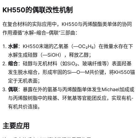
KH550的偶联改性机制
在复合材料的实际应用中，KH550与丙烯酸酯类单体的协同
作用遵循“水解–缩合–偶联”三部曲：
水解
：KH550末端的乙氧基（—OC₂H₅）在微量水存在下
水解生成硅醇（—SiOH），释放乙醇；
缩合
：硅醇与无机材料（如SiO₂、玻璃纤维等）表面羟基
发生脱水缩合，形成牢固的Si—O—M共价键，将KH550锚
定于无机表面；
偶联
：暴露在外的氨基与丙烯酸酯单体发生Michael加成或
与丙烯酸树脂中的羧基、环氧基等官能团反应，实现有机-
有机共价连接。
主要应用