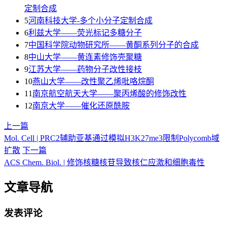
定制合成
5
河南科技大学-多个小分子定制合成
6
利兹大学——荧光标记多糖分子
7
中国科学院动物研究所——黄酮系列分子的合成
8
中山大学——黄连素修饰壳聚糖
9
江苏大学——药物分子改性接枝
10
燕山大学——改性聚乙烯吡咯烷酮
11
南京航空航天大学——聚丙烯酸的修饰改性
12
南京大学——催化还原酰胺
上一篇
Mol. Cell | PRC2辅助亚基通过模拟H3K27me3限制Polycomb域
扩散
下一篇
ACS Chem. Biol. | 修饰核糖核苷导致核仁应激和细胞毒性
文章导航
发表评论