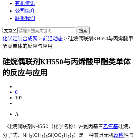
有机资讯
公司简介
联系我们
化学定制合成网
>
前沿动态
>
硅烷偶联剂KH550与丙烯酸甲
酯类单体的反应与应用
硅烷偶联剂KH550与丙烯酸甲酯类单体
的反应与应用
0
107
A+
硅烷偶联剂KH550（化学名称：γ-氨丙基三
乙氧基
硅烷，
分子式：NH₂(CH₂)₃Si(OC₂H₅)₃）是一种兼具无机
反应
性与