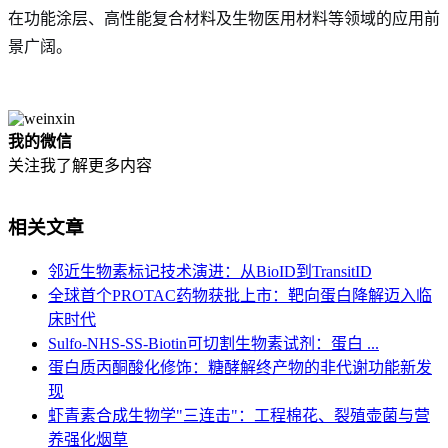
在功能涂层、高性能复合材料及生物医用材料等领域的应用前
景广阔。
我的微信
关注我了解更多内容
相关文章
邻近生物素标记技术演进：从BioID到TransitID
全球首个PROTAC药物获批上市：靶向蛋白降解迈入临
床时代
Sulfo-NHS-SS-Biotin可切割生物素试剂：蛋白 ...
蛋白质丙酮酸化修饰：糖酵解终产物的非代谢功能新发
现
虾青素合成生物学"三连击"：工程棉花、裂殖壶菌与营
养强化烟草