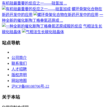
有机硅最重要的反应之一——硅氢加 ...
螺环骨架化合物在
新药开发中的应用
一
种全新的催化斯陶丁格叠氮还原成 ...
气相法生长
碳化硅晶体
站点导航
公司简介
联系我们
人才招聘
版权声明
网站地图
沪ICP备08108706号-22
关于本站