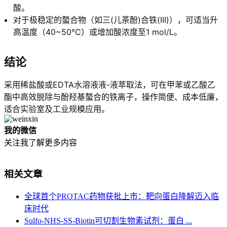
酸。
对于极稳定的螯合物（如三(儿茶酚)合铁(III)），可适当升
高温度（40~50℃）或增加酸浓度至1 mol/L。
结论
采用稀盐酸或EDTA水溶液液-液萃取法，可在甲苯或乙酸乙
酯中高效脱除与酚羟基螯合的铁离子，操作简便、成本低廉，
适合实验室及工业规模应用。
我的微信
关注我了解更多内容
相关文章
全球首个PROTAC药物获批上市：靶向蛋白降解迈入临
床时代
Sulfo-NHS-SS-Biotin可切割生物素试剂：蛋白 ...