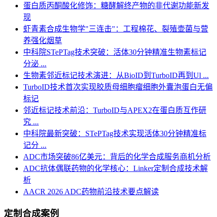
蛋白质丙酮酸化修饰：糖酵解终产物的非代谢功能新发
现
虾青素合成生物学"三连击"：工程棉花、裂殖壶菌与营
养强化烟草
中科院STePTag技术突破：活体30分钟精准生物素标记
分泌 ...
生物素邻近标记技术演进：从BioID到TurboID再到Ul ...
TurboID技术首次实现胶质母细胞瘤细胞外囊泡蛋白无偏
标记
邻近标记技术前沿：TurboID与APEX2在蛋白质互作研
究 ...
中科院最新突破：STePTag技术实现活体30分钟精准标
记分 ...
ADC市场突破86亿美元：背后的化学合成服务商机分析
ADC抗体偶联药物的化学核心：Linker定制合成技术解
析
AACR 2026 ADC药物前沿技术要点解读
定制合成案例