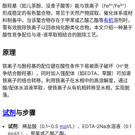
酚羟基（如儿茶酚、没食子酸等）能与铁离子（Fe³⁺/Fe²⁺）
形成稳定的有色螯合物，常见于天然产物提取、催化体系或材
料制备中。当该螯合物存在于甲苯或乙酸乙酯等
有机
溶剂时，
需有效脱除铁离子以回收纯化酚类化合物。本文介绍一种基于
酸性竞争配位与液-液萃取相结合的脱除工艺。
原理
铁离子与酚羟基的配位键在酸性条件下易被质子破坏（H⁺竞
争结合酚羟基），同时加入强配体（如EDTA、草酸）可加速
铁离子的络合转移。利用铁离子在水相中的高溶解度，通过
酸/配体水溶液萃取，使铁离子从有机相转移至水相，实现脱
落。
试剂
与步骤
试剂
：稀盐酸（0.1~0.5
mo
l/L）、EDTA-2Na水溶液（0.1
mol/L），甲苯或乙酸乙酯。