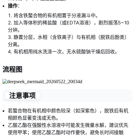
操作
：
将含铁螯合物的有机相置于分液漏斗中。
加入等体积的稀盐酸（或EDTA溶液），剧烈振荡5~10
分钟。
静置分层，水相（含铁离子）与有机相（脱铁后酚类）
分离。
有机相用纯水洗涤一次，无水硫酸钠干燥后回收。
流程图
注意事项
若螯合物在有机相中颜色较深（如深紫色），脱铁后有机
相颜色显著变浅或无色。
乙酸乙酯在强酸性水溶液中可能发生微量水解，建议优先
使用甲苯；使用乙酸乙酯时动作要快，避免长时间接触