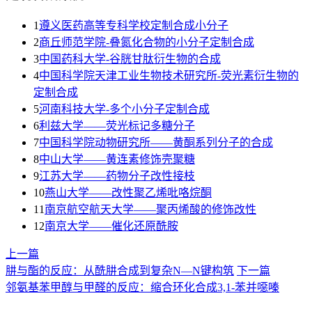
1
遵义医药高等专科学校定制合成小分子
2
商丘师范学院-叠氮化合物的小分子定制合成
3
​中国药科大学-谷胱甘肽衍生物的合成
4
中国科学院天津工业生物技术研究所-荧光素衍生物的
定制合成
5
河南科技大学-多个小分子定制合成
6
利兹大学——荧光标记多糖分子
7
中国科学院动物研究所——黄酮系列分子的合成
8
中山大学——黄连素修饰壳聚糖
9
江苏大学——药物分子改性接枝
10
燕山大学——改性聚乙烯吡咯烷酮
11
南京航空航天大学——聚丙烯酸的修饰改性
12
南京大学——催化还原酰胺
上一篇
肼与酯的反应：从酰肼合成到复杂N—N键构筑
下一篇
邻氨基苯甲醇与甲醛的反应：缩合环化合成3,1-苯并噁嗪