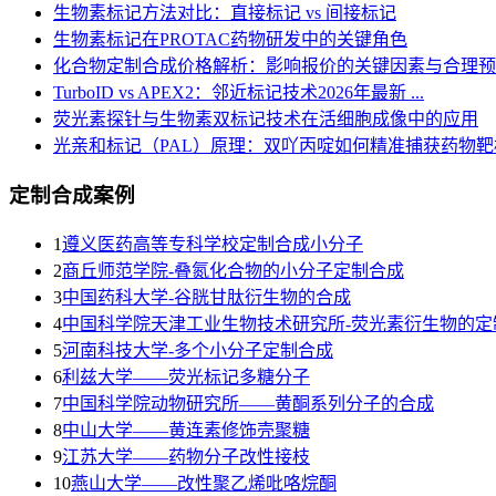
生物素标记方法对比：直接标记 vs 间接标记
生物素标记在PROTAC药物研发中的关键角色
化合物定制合成价格解析：影响报价的关键因素与合理预
TurboID vs APEX2：邻近标记技术2026年最新 ...
荧光素探针与生物素双标记技术在活细胞成像中的应用
光亲和标记（PAL）原理：双吖丙啶如何精准捕获药物靶
定制合成案例
1
遵义医药高等专科学校定制合成小分子
2
商丘师范学院-叠氮化合物的小分子定制合成
3
​中国药科大学-谷胱甘肽衍生物的合成
4
中国科学院天津工业生物技术研究所-荧光素衍生物的定
5
河南科技大学-多个小分子定制合成
6
利兹大学——荧光标记多糖分子
7
中国科学院动物研究所——黄酮系列分子的合成
8
中山大学——黄连素修饰壳聚糖
9
江苏大学——药物分子改性接枝
10
燕山大学——改性聚乙烯吡咯烷酮