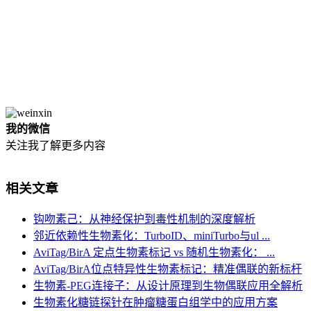
我的微信
关注我了解更多内容
相关文章
钩吻素己：从神经保护到毒性机制的深度解析
邻近依赖性生物素化：TurboID、miniTurbo与ul ...
AviTag/BirA 定点生物素标记 vs 随机生物素化： ...
AviTag/BirA位点特异性生物素标记：精准偶联的新标杆
生物素-PEG连接子：从设计原理到生物偶联应用全解析
生物素化糖链探针在肿瘤糖蛋白组学中的应用方案