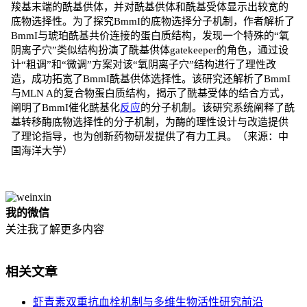
羧基末端的酰基供体，并对酰基供体和酰基受体显示出较宽的
底物选择性。为了探究BmmI的底物选择分子机制，作者解析了
BmmI与琥珀酰基共价连接的蛋白质结构，发现一个特殊的“氧
阴离子穴”类似结构扮演了酰基供体gatekeeper的角色，通过设
计“粗调”和“微调”方案对该“氧阴离子穴”结构进行了理性改
造，成功拓宽了BmmI酰基供体选择性。该研究还解析了BmmI
与MLN A的复合物蛋白质结构，揭示了酰基受体的结合方式，
阐明了BmmI催化酰基化
反应
的分子机制。该研究系统阐释了酰
基转移酶底物选择性的分子机制，为酶的理性设计与改造提供
了理论指导，也为创新药物研发提供了有力工具。（来源：中
国海洋大学）
我的微信
关注我了解更多内容
相关文章
虾青素双重抗血栓机制与多维生物活性研究前沿