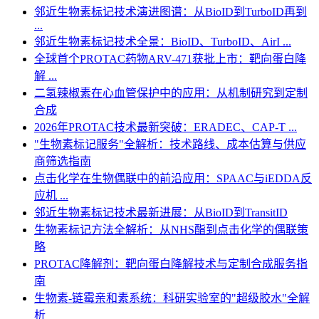
邻近生物素标记技术演进图谱：从BioID到TurboID再到
...
邻近生物素标记技术全景：BioID、TurboID、AirI ...
全球首个PROTAC药物ARV-471获批上市：靶向蛋白降
解 ...
二氢辣椒素在心血管保护中的应用：从机制研究到定制
合成
2026年PROTAC技术最新突破：ERADEC、CAP-T ...
"生物素标记服务"全解析：技术路线、成本估算与供应
商筛选指南
点击化学在生物偶联中的前沿应用：SPAAC与iEDDA反
应机 ...
邻近生物素标记技术最新进展：从BioID到TransitID
生物素标记方法全解析：从NHS酯到点击化学的偶联策
略
PROTAC降解剂：靶向蛋白降解技术与定制合成服务指
南
生物素-链霉亲和素系统：科研实验室的"超级胶水"全解
析