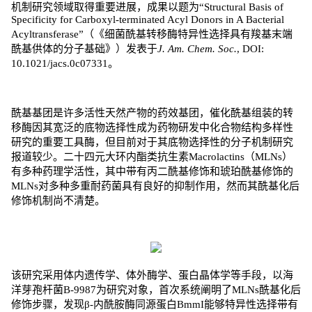
机制研究领域取得重要进展，成果以题为“Structural Basis of
Specificity for Carboxyl-terminated Acyl Donors in A Bacterial
Acyltransferase”（《细菌酰基转移酶特异性选择具有羧基末端
酰基供体的分子基础》）发表于
J. Am. Chem. Soc.
, DOI:
10.1021/jacs.0c07331。
酰基基团是许多活性天然产物的药效基团，催化酰基组装的转
移酶因其宽泛的底物选择性成为药物研发中化合物结构多样性
研究的重要工具酶，但目前对于其底物选择性的分子机制研究
报道较少。二十四元大环内酯类抗生素Macrolactins（MLNs）
有多种药理学活性，其中带有丙二酰基修饰和琥珀酰基修饰的
MLNs对多种多重耐药菌具有良好的抑制作用，然而其酰基化后
修饰机制尚不清楚。
该研究采用体内遗传学、体外酶学、蛋白晶体学等手段，以海
洋芽孢杆菌B-9987为研究对象，首次系统阐明了MLNs酰基化后
修饰步骤，发现β-内酰胺酶同源蛋白BmmI能够特异性选择带有