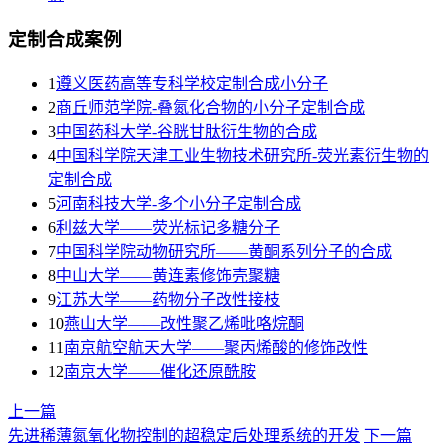
定制合成案例
1
遵义医药高等专科学校定制合成小分子
2
商丘师范学院-叠氮化合物的小分子定制合成
3
​中国药科大学-谷胱甘肽衍生物的合成
4
中国科学院天津工业生物技术研究所-荧光素衍生物的
定制合成
5
河南科技大学-多个小分子定制合成
6
利兹大学——荧光标记多糖分子
7
中国科学院动物研究所——黄酮系列分子的合成
8
中山大学——黄连素修饰壳聚糖
9
江苏大学——药物分子改性接枝
10
燕山大学——改性聚乙烯吡咯烷酮
11
南京航空航天大学——聚丙烯酸的修饰改性
12
南京大学——催化还原酰胺
上一篇
先进稀薄氮氧化物控制的超稳定后处理系统的开发
下一篇