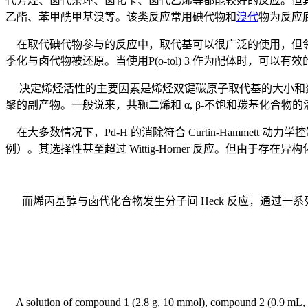
代芳烃、卤代杂环、卤化苄、卤代乙烯等都能较好的反应。但其
乙酯、苯甲酰甲基溴等。该类反应常用碘代物和
溴代
物为反应
在取代碘代物参与的反应中，取代基可以很广泛的使用，但邻
季化与卤代物被还原。当使用P(o-tol) 3 作为配体时，
决定烯烃活性的主要因素是烯烃双键碳原子取代基的大小和数
聚的副产物。一般说来，共轭二烯和 α, β-不饱和羰基化
在大多数情况下，Pd-H 的消除符合 Curtin-Hammet
例）。其选择性甚至超过 Wittig-Horner 反应。但由
而烯丙基醇与卤代化合物发生分子间 Heck 反应，通过一系
A solution of compound 1 (2.8 g, 10 mmol), compound 2 (0.9 mL, 12