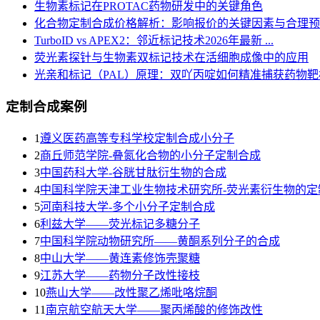
生物素标记在PROTAC药物研发中的关键角色
化合物定制合成价格解析：影响报价的关键因素与合理预
TurboID vs APEX2：邻近标记技术2026年最新 ...
荧光素探针与生物素双标记技术在活细胞成像中的应用
光亲和标记（PAL）原理：双吖丙啶如何精准捕获药物靶
定制合成案例
1
遵义医药高等专科学校定制合成小分子
2
商丘师范学院-叠氮化合物的小分子定制合成
3
​中国药科大学-谷胱甘肽衍生物的合成
4
中国科学院天津工业生物技术研究所-荧光素衍生物的定
5
河南科技大学-多个小分子定制合成
6
利兹大学——荧光标记多糖分子
7
中国科学院动物研究所——黄酮系列分子的合成
8
中山大学——黄连素修饰壳聚糖
9
江苏大学——药物分子改性接枝
10
燕山大学——改性聚乙烯吡咯烷酮
11
南京航空航天大学——聚丙烯酸的修饰改性