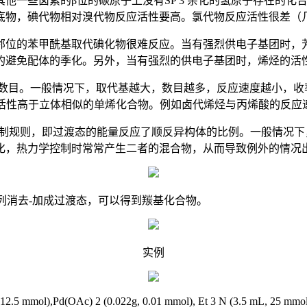
他一些卤素的β位的碳原子上没有SP 3 杂化的氢原子存在的
底物，碘代物相对溴代物反应活性要高。氯代物反应活性很差（
位的苯甲酰基取代碘化物很难反应。当有强烈供电子基团时，
可以有效的避免配体的季化。另外，当有强烈的供电子基团时，烯烃
目。一般情况下，取代基越大，数目越多，反应速度越小，收
合物的活性高于立体相似的单烯化合物。例如卤代烯烃与丙烯酸的反
t 动力学控制规则，即过渡态的能量反应了顺反异构体的比例。一般情况
于存在异构化，热力学控制时常常产生二者的混合物，从而导致例外的情况
列消去-加成过渡态，可以得到羰基化合物。
实例
.5 mmol),Pd(OAc) 2 (0.022g, 0.01 mmol), Et 3 N (3.5 mL, 25 mmol) an