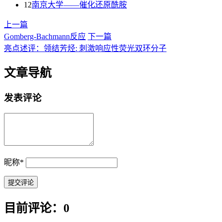
12
南京大学——催化还原酰胺
上一篇
Gomberg-Bachmann反应
下一篇
亮点述评：领结芳烃: 刺激响应性荧光双环分子
文章导航
发表评论
昵称
*
目前评论：0