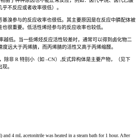
化合物由于种种原因也不能正常反应，例如：卤代甲烷、卤代乙酸
几乎不反应或者收率很低）。
芳基溴参与的反应收率也很低。其主要原因是在反应中膦配体被
的活性也很重要。低活性烯烃参与的反应收率也较低。
率越低。当一些烯烃反应活性较差时，通常可以得到卤化物二
应速度远大于丙烯腈，而丙烯腈的活性又高于丙烯缩醛。
下，除非 R 特别小（如 –CN）,反式异构体是主要产物，（见下
出现。
d 4 mL acetonitrile was heated in a steam bath for 1 hour. After