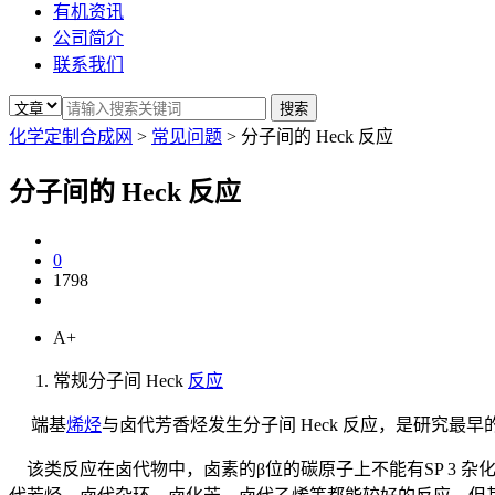
有机资讯
公司简介
联系我们
化学定制合成网
>
常见问题
>
分子间的 Heck 反应
分子间的 Heck 反应
0
1798
A+
常规分子间 Heck
反应
端基
烯烃
与卤代芳香烃发生分子间 Heck 反应，是研究
该类反应在卤代物中，卤素的β位的碳原子上不能有SP 3 