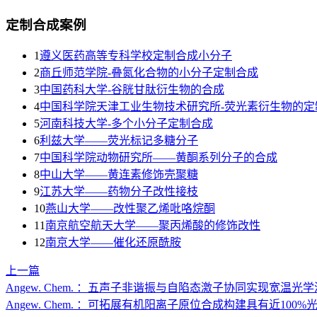
定制合成案例
1
遵义医药高等专科学校定制合成小分子
2
商丘师范学院-叠氮化合物的小分子定制合成
3
​中国药科大学-谷胱甘肽衍生物的合成
4
中国科学院天津工业生物技术研究所-荧光素衍生物的定
5
河南科技大学-多个小分子定制合成
6
利兹大学——荧光标记多糖分子
7
中国科学院动物研究所——黄酮系列分子的合成
8
中山大学——黄连素修饰壳聚糖
9
江苏大学——药物分子改性接枝
10
燕山大学——改性聚乙烯吡咯烷酮
11
南京航空航天大学——聚丙烯酸的修饰改性
12
南京大学——催化还原酰胺
上一篇
Angew. Chem. ：五声子非谐振与自陷态激子协同实现宽温光
Angew. Chem. ：可拓展有机阳离子原位合成构建具有近1