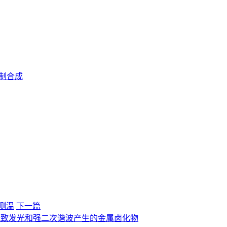
制合成
学测温
下一篇
00%光致发光和强二次谐波产生的金属卤化物