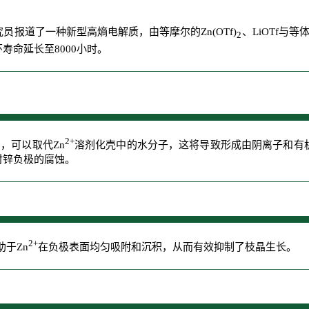
报道了一种新型高熵电解质，由等摩尔的Zn(OTf)
、LiOTf与
2
命延长至8000小时。
2+
力，可以取代Zn
溶剂化壳中的水分子，这将导致形成由阴离子和有
对锌负极的腐蚀。
2+
于Zn
在负极表面均匀吸附和沉积，从而有效抑制了枝晶生长。