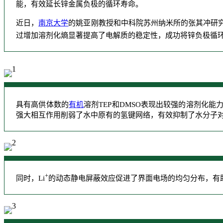
能，有效延长锌金属负极的循环寿命。
近日，
南京大学
的姚亚刚教授和中科院苏州纳米所的张其冲研究员
过增加溶剂化熵显著提高了电解质的稳定性，成功将锌负极循环寿
具有高供体数的
有机
溶剂TEP和DMSO表现出较强的溶剂化能
强大相互作用削弱了水中原有的氢键网络，有效抑制了水分子
+
同时，Li
的动态静电屏蔽效应促进了界面电场的均匀分布，有助