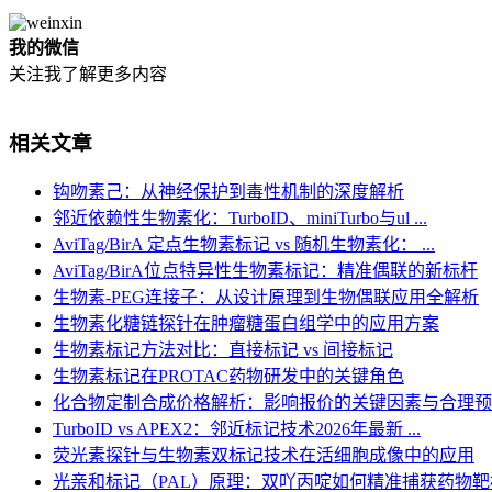
我的微信
关注我了解更多内容
相关文章
钩吻素己：从神经保护到毒性机制的深度解析
邻近依赖性生物素化：TurboID、miniTurbo与ul ...
AviTag/BirA 定点生物素标记 vs 随机生物素化： ...
AviTag/BirA位点特异性生物素标记：精准偶联的新标杆
生物素-PEG连接子：从设计原理到生物偶联应用全解析
生物素化糖链探针在肿瘤糖蛋白组学中的应用方案
生物素标记方法对比：直接标记 vs 间接标记
生物素标记在PROTAC药物研发中的关键角色
化合物定制合成价格解析：影响报价的关键因素与合理预
TurboID vs APEX2：邻近标记技术2026年最新 ...
荧光素探针与生物素双标记技术在活细胞成像中的应用
光亲和标记（PAL）原理：双吖丙啶如何精准捕获药物靶