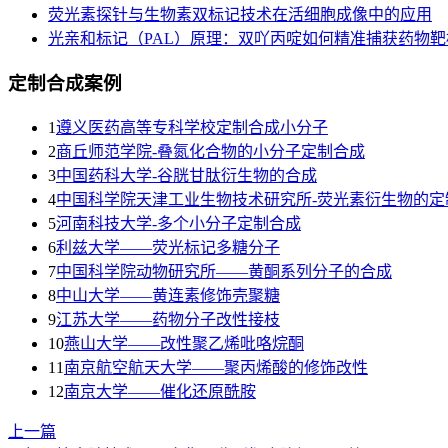
荧光素探针与生物素双标记技术在活细胞成像中的应用
光亲和标记（PAL）原理：双吖丙啶如何精准捕获药物靶
定制合成案例
1
遵义医药高等专科学校定制合成小分子
2
商丘师范学院-叠氮化合物的小分子定制合成
3
​中国药科大学-谷胱甘肽衍生物的合成
4
中国科学院天津工业生物技术研究所-荧光素衍生物的定
5
河南科技大学-多个小分子定制合成
6
利兹大学——荧光标记多糖分子
7
中国科学院动物研究所——黄酮系列分子的合成
8
中山大学——黄连素修饰壳聚糖
9
江苏大学——药物分子改性接枝
10
燕山大学——改性聚乙烯吡咯烷酮
11
南京航空航天大学——聚丙烯酸的修饰改性
12
南京大学——催化还原酰胺
上一篇