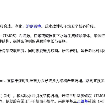
凝胶合成、老化、
溶剂置换
、疏水改性和干燥五个核心阶段。
酯（TMOS）为硅源，在酸或碱催化下水解生成硅酸单体，单体
性结构，碱性条件则促进颗粒生长与交联。
升骨架交联密度，同时修复微孔缺陷。研究表明，延长老化时间
N/m，直接干燥时毛细管力会导致多孔结构严重坍塌。溶剂置换
-OH），极易吸水并引发结构坍塌。通过三甲基氯硅烷（TMC
力，使凝胶在常压下干燥而不塌陷。采用甲基三
乙氧基
硅烷（M