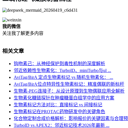
我的微信
关注我了解更多内容
相关文章
钩吻素己：从神经保护到毒性机制的深度解析
邻近依赖性生物素化：TurboID、miniTurbo与ul ...
AviTag/BirA 定点生物素标记 vs 随机生物素化： ...
AviTag/BirA位点特异性生物素标记：精准偶联的新标杆
生物素-PEG连接子：从设计原理到生物偶联应用全解析
生物素化糖链探针在肿瘤糖蛋白组学中的应用方案
生物素标记方法对比：直接标记 vs 间接标记
生物素标记在PROTAC药物研发中的关键角色
化合物定制合成价格解析：影响报价的关键因素与合理预
TurboID vs APEX2：邻近标记技术2026年最新 ...