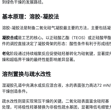
到绿色干燥的发展路径。
基本原理：溶胶-凝胶法
溶胶-凝胶法是制备二氧化硅气凝胶最主要的方法，主要包括
凝胶合成
是工艺的核心。以正硅酸乙酯（TEOS）或正硅酸甲
件的调控直接决定了凝胶骨架的形态：酸性条件有利于形成线
老化
阶段通过持续缩聚反应促使硅羟基转化为硅氧键，显著提
燥和超临界干燥的最终性能影响差异显著。
溶剂置换与疏水改性
湿凝胶孔道中充满水或反应混合液，水的表面张力高达72 m
干燥创造条件。
疏水改性则是实现常压干燥的关键。二氧化硅表面富含硅羟基（
处理，可将极性羟基替换为非极性疏水基团，显著降低毛细管