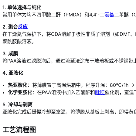
1. 单体选择与纯化
常用单体为均苯四甲酸二酐（PMDA）和4,4'-二
氨基
二苯醚（
2. 聚合
反应
在干燥氮气保护下，将ODA溶解于极性非质子溶剂（如DMF、
聚酰胺酸溶液。
3. 成膜
将PAA溶液过滤脱泡后，通过流延法涂布于玻璃板或不锈钢带
4. 亚胺化
热亚胺化
：将薄膜置于高温烘箱中，程序升温：80℃/1h →
化学亚胺化
：在PAA溶液中加入乙酸酐和
吡啶
催化剂，室温
5. 冷却与剥离
亚胺化完成后缓慢冷却至室温，将薄膜从基板上剥离，即得黄色透
工艺流程图