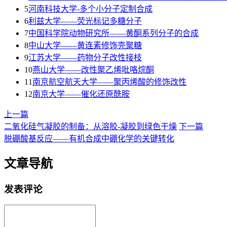
5
河南科技大学-多个小分子定制合成
6
利兹大学——荧光标记多糖分子
7
中国科学院动物研究所——黄酮系列分子的合成
8
中山大学——黄连素修饰壳聚糖
9
江苏大学——药物分子改性接枝
10
燕山大学——改性聚乙烯吡咯烷酮
11
南京航空航天大学——聚丙烯酸的修饰改性
12
南京大学——催化还原酰胺
上一篇
二氧化硅气凝胶的制备：从溶胶-凝胶到绿色干燥
下一篇
脱硼酸基反应——有机合成中硼化学的关键转化
文章导航
发表评论