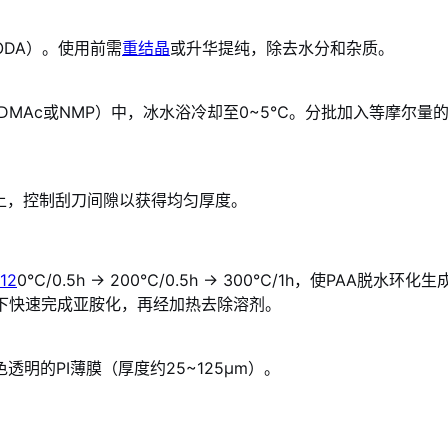
ODA）。使用前需
重结晶
或升华提纯，除去水分和杂质。
DMAc或NMP）中，冰水浴冷却至0~5℃。分批加入等摩尔量的
上，控制刮刀间隙以获得均匀厚度。
12
0℃/0.5h → 200℃/0.5h → 300℃/1h，使PAA脱水环化生
下快速完成亚胺化，再经加热去除溶剂。
明的PI薄膜（厚度约25~125μm）。