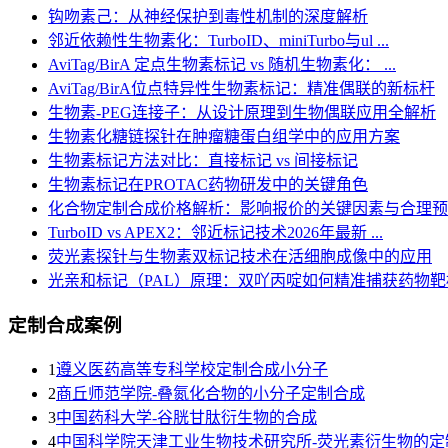
钩吻素己：从神经保护到毒性机制的深度解析
邻近依赖性生物素化：TurboID、miniTurbo与ul ...
AviTag/BirA 定点生物素标记 vs 随机生物素化： ...
AviTag/BirA位点特异性生物素标记：精准偶联的新标杆
生物素-PEG连接子：从设计原理到生物偶联应用全解析
生物素化糖链探针在肿瘤糖蛋白组学中的应用方案
生物素标记方法对比：直接标记 vs 间接标记
生物素标记在PROTAC药物研发中的关键角色
化合物定制合成价格解析：影响报价的关键因素与合理预
TurboID vs APEX2：邻近标记技术2026年最新 ...
荧光素探针与生物素双标记技术在活细胞成像中的应用
光亲和标记（PAL）原理：双吖丙啶如何精准捕获药物靶
定制合成案例
1
遵义医药高等专科学校定制合成小分子
2
商丘师范学院-叠氮化合物的小分子定制合成
3
​中国药科大学-谷胱甘肽衍生物的合成
4
中国科学院天津工业生物技术研究所-荧光素衍生物的定