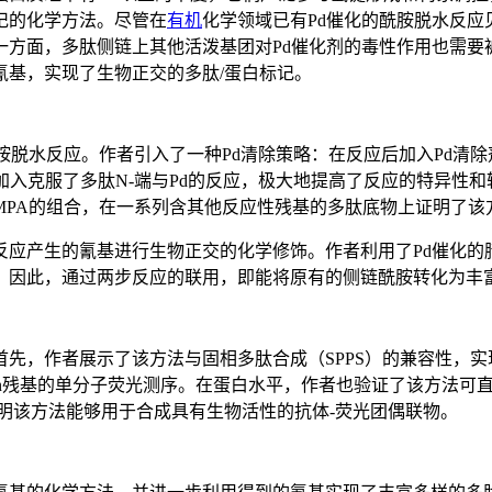
记的化学方法。尽管在
有机
化学领域已有Pd催化的酰胺脱水反
方面，多肽侧链上其他活泼基团对Pd催化剂的毒性作用也需要
氰基，实现了生物正交的多肽/蛋白标记。
胺脱水反应。作者引入了一种Pd清除策略：在反应后加入Pd清除
加入克服了多肽N-端与Pd的反应，极大地提高了反应的特异性和
 和3-MPA的组合，在一系列含其他反应性残基的多肽底物上证明了
反应产生的氰基进行生物正交的化学修饰。作者利用了Pd催化的
。因此，通过两步反应的联用，即能将原有的侧链酰胺转化为丰
先，作者展示了该方法与固相多肽合成（SPPS）的兼容性，
n残基的
单分子荧光测序
。在蛋白水平，作者也验证了该方法可直
明该方法能够用于合成具有生物活性的抗体-荧光团偶联物。