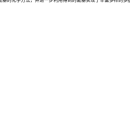
基的化学方法，并进一步利用得到的氰基实现了丰富多样的多肽/