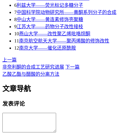
6
利兹大学——荧光标记多糖分子
7
中国科学院动物研究所——黄酮系列分子的合成
8
中山大学——黄连素修饰壳聚糖
9
江苏大学——药物分子改性接枝
10
燕山大学——改性聚乙烯吡咯烷酮
11
南京航空航天大学——聚丙烯酸的修饰改性
12
南京大学——催化还原酰胺
上一篇
非奈利酮的合成工艺研究进展
下一篇
乙酸乙酯与醋酸的分离方法
文章导航
发表评论