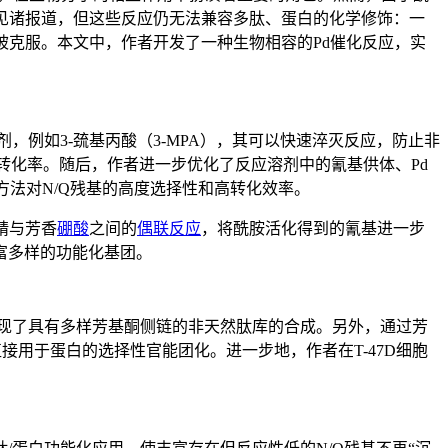
应见诸报道，但这些反应仍无法兼容多肽、蛋白的化学修饰：一
被克服。本文中，作者开发了一种生物相容的Pd催化反应，实
剂，例如
3-巯基丙酸
（3-MPA），其可以快速淬灭反应，防止非
转化率。随后，作者进一步优化了反应溶剂中的氰基供体、Pd
该方法对N/Q残基的高度选择性和高转化效率。
腈与芳香
硼酸
之间的
偶联反应
，将酰胺活化得到的氰基进一步
富多样的功能化基团。
实现了具有多样芳基酮侧链的非天然肽库的合成。另外，通过芳
接用于蛋白的选择性官能团化。进一步地，作者在T-47D
细胞