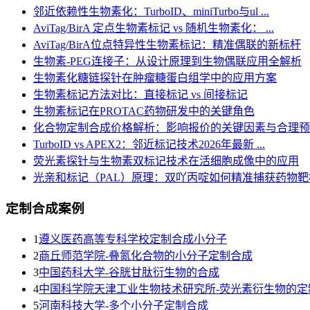
邻近依赖性生物素化：TurboID、miniTurbo与ul ...
AviTag/BirA 定点生物素标记 vs 随机生物素化： ...
AviTag/BirA位点特异性生物素标记：精准偶联的新标杆
生物素-PEG连接子：从设计原理到生物偶联应用全解析
生物素化糖链探针在肿瘤糖蛋白组学中的应用方案
生物素标记方法对比：直接标记 vs 间接标记
生物素标记在PROTAC药物研发中的关键角色
化合物定制合成价格解析：影响报价的关键因素与合理预
TurboID vs APEX2：邻近标记技术2026年最新 ...
荧光素探针与生物素双标记技术在活细胞成像中的应用
光亲和标记（PAL）原理：双吖丙啶如何精准捕获药物靶
定制合成案例
1
遵义医药高等专科学校定制合成小分子
2
商丘师范学院-叠氮化合物的小分子定制合成
3
​中国药科大学-谷胱甘肽衍生物的合成
4
中国科学院天津工业生物技术研究所-荧光素衍生物的定
5
河南科技大学-多个小分子定制合成