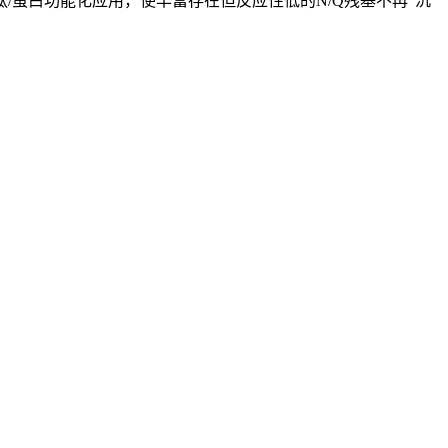
蛋白功能化应用，使丰富存在但反应性低的N/Q残基不再“沉