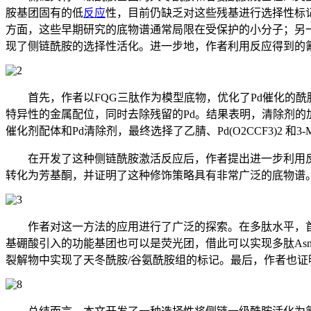
胺基团固有的低
反应
性，目前仍缺乏对这些残基进行选择性标
方面，这些早期研究的底物谱通常局限在受保护的小分子；另一
现了侧链酰胺的选择性活化。进一步地，作者利用反应得到的
首先，作者以FQG三肽作为模型底物，优化了Pd催化的酰
特异性的金属配位，同时去除残留的Pd。结果表明，清除剂的
催化剂配体和Pd清除剂，最终选择了乙腈、Pd(O2CCF3)2
在开发了这种侧链酰胺激活反应后，作者提出进一步利用
转化为芳基酮，并证明了这种修饰策略具有非常广泛的底物谱
作者对这一方法的应用进行了广泛的探索。在多肽水平，首
基硼酸引入的功能基团也可以是荧光团，借此可以实现多肽As
裂解物
中实现了天冬酰胺/谷氨酰胺组的标记。最后，作者也证