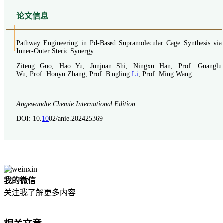
论
文信息
Pathway Engineering in Pd-Based Supramolecular Cage Synthesis via
Inner-Outer Steric Synergy
Ziteng Guo, Hao Yu, Junjuan Shi, Ningxu Han, Prof. Guanglu
Wu, Prof. Houyu Zhang, Prof. Bingling
Li
, Prof. Ming Wang
Angewandte Chemie International Edition
DOI: 10.
10
02/anie.202425369
我的微信
关注我了解更多内容