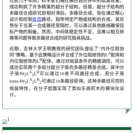
过去几十年间，科学家们通过模仿自然界中的组装现象，
成功构筑了许多精美的超分子结构。但是，超分子结构的
多路径合成研究却相对滞后。多路径合成，旨在通过精心
设计和控制
反应
路径，指导特定产物或结构的合成，其优
势在于当某一合成路径受阻时，可以通过其他路线确保目
标产物的制备。然而，中间体稳定性不足，且难以相互转
换等问题导致多路径合成的研究极具挑战。
近期，吉林大学王明教授的研究团队提出了“内外位阻协
A
同”策略，基于此策略设计并合成了外位阻修饰的L
配体和
B
内位阻修饰的L
配体，通过对组装条件的精细调控，可以
成功实现两个多组分超分子笼的多路径精准合成，其中分
A
B
子笼Pd
L
L
可以通过10条不同路径合成，而分子笼
2
3
A
B
trans-Pd
L
L
可通过16条路径获得。这种多路径可控的
2
2
2
组装特性，在分子层面实现了类似乐高积木的模块化设
计。