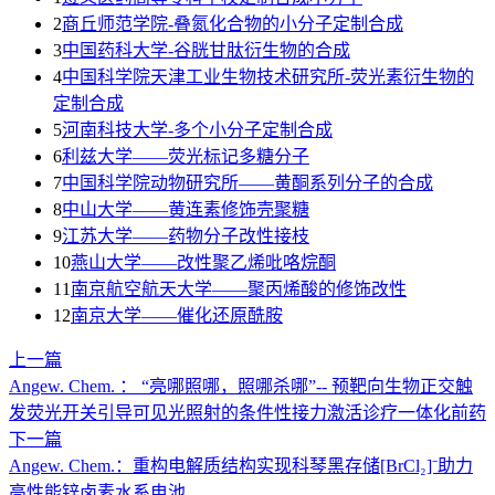
2
商丘师范学院-叠氮化合物的小分子定制合成
3
​中国药科大学-谷胱甘肽衍生物的合成
4
中国科学院天津工业生物技术研究所-荧光素衍生物的
定制合成
5
河南科技大学-多个小分子定制合成
6
利兹大学——荧光标记多糖分子
7
中国科学院动物研究所——黄酮系列分子的合成
8
中山大学——黄连素修饰壳聚糖
9
江苏大学——药物分子改性接枝
10
燕山大学——改性聚乙烯吡咯烷酮
11
南京航空航天大学——聚丙烯酸的修饰改性
12
南京大学——催化还原酰胺
上一篇
Angew. Chem. ： “亮哪照哪，照哪杀哪”-- 预靶向生物正交触
发荧光开关引导可见光照射的条件性接力激活诊疗一体化前药
下一篇
Angew. Chem.：重构电解质结构实现科琴黑存储[BrCl₂]⁻助力
高性能锌卤素水系电池