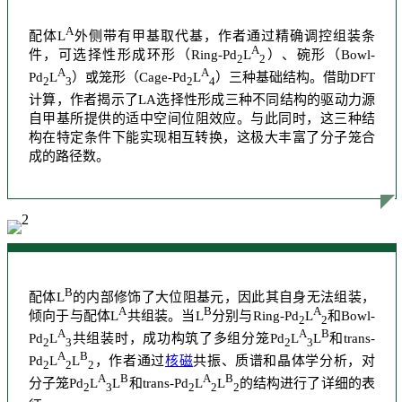
A
配体L
外侧带有甲基取代基，作者通过精确调控组装条
A
件，可选择性形成环形（Ring-Pd
L
）、碗形（Bowl-
2
2
A
A
Pd
L
）或笼形（Cage-Pd
L
）三种基础结构。借助DFT
2
3
2
4
计算，作者揭示了LA选择性形成三种不同结构的驱动力源
自甲基所提供的适中
空间位阻效应
。与此同时，这三种结
构在特定条件下能实现相互转换，这极大丰富了分子笼合
成的路径数。
B
配体L
的内部修饰了大位阻基元，因此其自身无法组装，
A
B
A
倾向于与配体L
共组装。当L
分别与Ring-Pd
L
和Bowl-
2
2
A
A
B
Pd
L
共组装时，成功构筑了多组分笼Pd
L
L
和trans-
2
3
2
3
A
B
Pd
L
L
，作者通过
核磁
共振、质谱和
晶体学
分析，对
2
2
2
A
B
A
B
分子笼Pd
L
L
和trans-Pd
L
L
的结构进行了详细的表
2
3
2
2
2