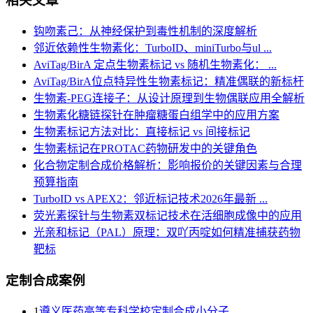
相关文章
钩吻素己：从神经保护到毒性机制的深度解析
邻近依赖性生物素化：TurboID、miniTurbo与ul ...
AviTag/BirA 定点生物素标记 vs 随机生物素化： ...
AviTag/BirA位点特异性生物素标记：精准偶联的新标杆
生物素-PEG连接子：从设计原理到生物偶联应用全解析
生物素化糖链探针在肿瘤糖蛋白组学中的应用方案
生物素标记方法对比：直接标记 vs 间接标记
生物素标记在PROTAC药物研发中的关键角色
化合物定制合成价格解析：影响报价的关键因素与合理
预算指南
TurboID vs APEX2：邻近标记技术2026年最新 ...
荧光素探针与生物素双标记技术在活细胞成像中的应用
光亲和标记（PAL）原理：双吖丙啶如何精准捕获药物
靶标
定制合成案例
1
遵义医药高等专科学校定制合成小分子